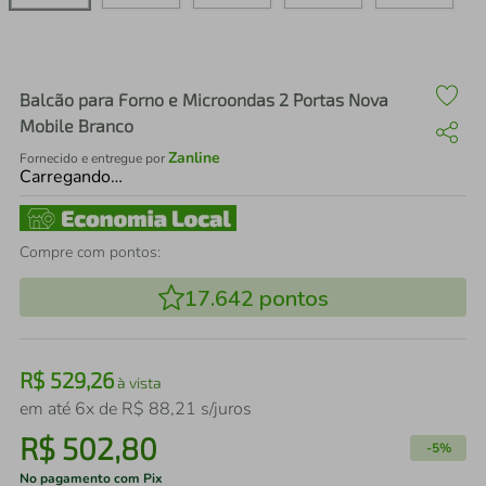
air fryer
4
º
iphone
5
º
Balcão para Forno e Microondas 2 Portas Nova
Mobile Branco
Zanline
Fornecido e entregue por
Carregando…
Compre com pontos:
17.642
pontos
R$
529
,
26
à vista
em até
6
x de
R$
88
,
21
s/juros
R$
502
,
80
-
5%
No pagamento com Pix