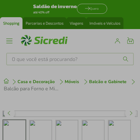
Saldão de inverno
Quero
até 40% off
Shopping
Parcerias e Descontos
Viagens
Imóveis e Veículos
O que você está procurando?
Produtos mais buscados
Casa e Decoração
Móveis
Balcão e Gabinete
tenis
1
º
Balcão para Forno e Microondas 2 Portas Nova Mobile Branco
cafeteira
2
º
perfume
3
º