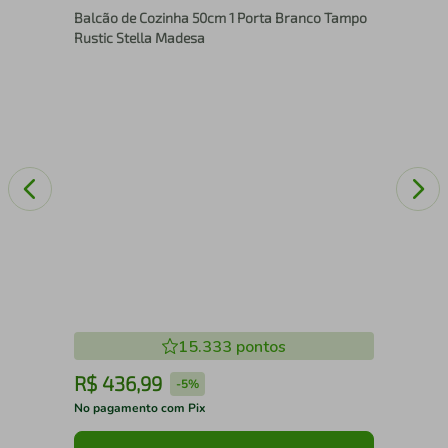
Balcão de Cozinha 50cm 1 Porta Branco Tampo
Rus
Rustic Stella Madesa
15.333
pontos
R$
436
,
99
R
-
5%
No pagamento com Pix
No 