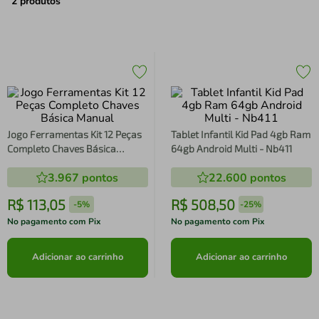
air fryer
4
º
2
produtos
iphone
5
º
Jogo Ferramentas Kit 12 Peças
Tablet Infantil Kid Pad 4gb Ram
Completo Chaves Básica
64gb Android Multi - Nb411
Manual
3.967
pontos
22.600
pontos
R$
113
,
05
R$
508
,
50
-
5%
-
25%
No pagamento com Pix
No pagamento com Pix
Adicionar ao carrinho
Adicionar ao carrinho