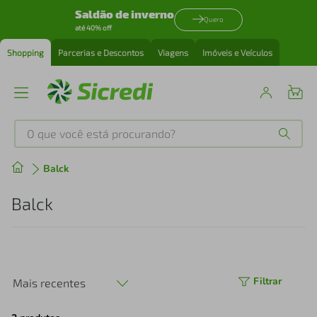
Saldão de inverno
Quero
até 40% off
Shopping
Parcerias e Descontos
Viagens
Imóveis e Veículos
O que você está procurando?
Produtos mais buscados
Balck
tenis
1
º
Balck
cafeteira
2
º
perfume
3
º
Filtrar
Mais recentes