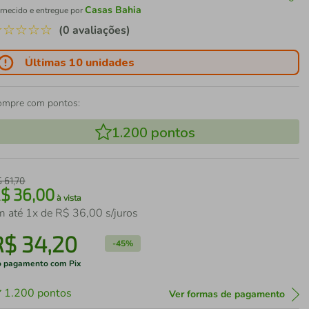
Casas Bahia
rnecido e entregue por
☆
☆
☆
☆
☆
(0 avaliações)
Últimas 10 unidades
ompre com pontos:
1.200
pontos
$
61
,
70
R$
36
,
00
à vista
m até
1
x de
R$
36
,
00
s/juros
R$
34
,
20
-
45%
 pagamento com Pix
1.200
pontos
Ver formas de pagamento