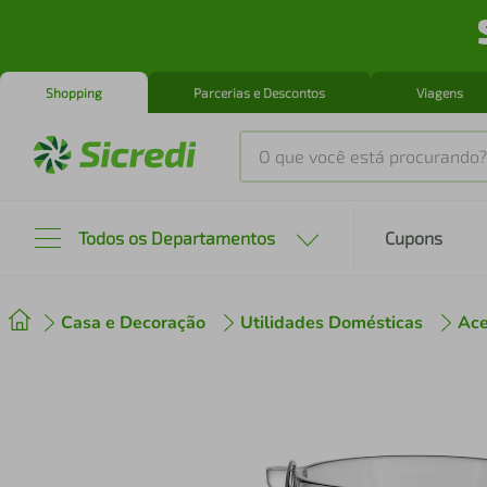
Shopping
Parcerias e Descontos
Viagens
O que você está procurando?
Produtos mais buscados
Todos os Departamentos
Cupons
tenis
1
º
Casa e Decoração
Utilidades Domésticas
Ace
cafeteira
2
º
perfume
3
º
air fryer
4
º