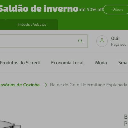
Saldão de inverno
até 40% off
Quero
Imóveis e Veículos
Olá!
Faça seu
Produtos do Sicredi
Economia Local
Moda
Sma
ssórios de Cozinha
B
P