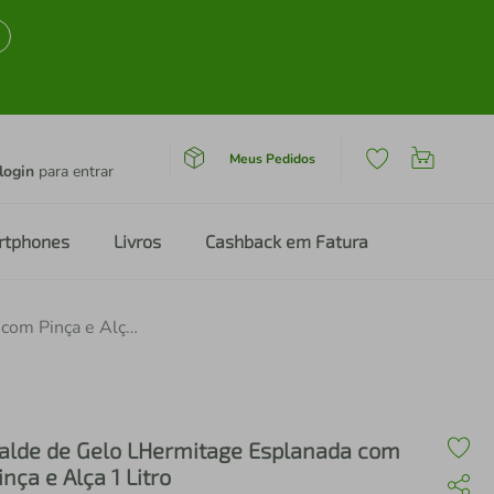
Meus Pedidos
login
para entrar
rtphones
Livros
Cashback em Fatura
Balde de Gelo LHermitage Esplanada com Pinça e Alça 1 Litro
alde de Gelo LHermitage Esplanada com
inça e Alça 1 Litro