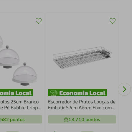
Tamp
Ther
 Bolos 25cm Branco
Escorredor de Pratos Louças de
e Pé Bubble Crippa
Embutir 57cm Aéreo Fixo com
s Boleira
Bandeja Aço Inox Piva
.582
pontos
13.710
pontos