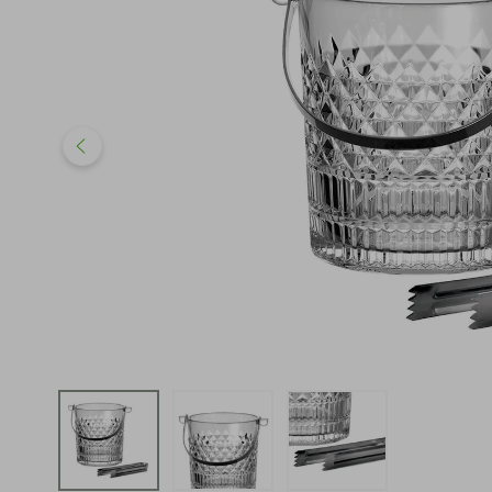
iphone
5
º