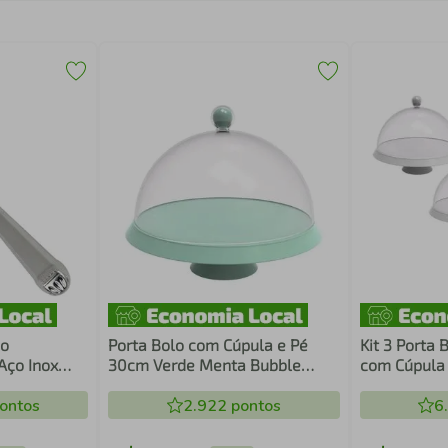
bo
Porta Bolo com Cúpula e Pé
Kit 3 Porta
Aço Inox
30cm Verde Menta Bubble
com Cúpula 
staurante
Crippa Boleira Tortas Doces
Tortas Doce
ontos
2.922
pontos
6