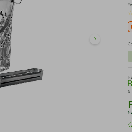
Fo
C
R
e
No