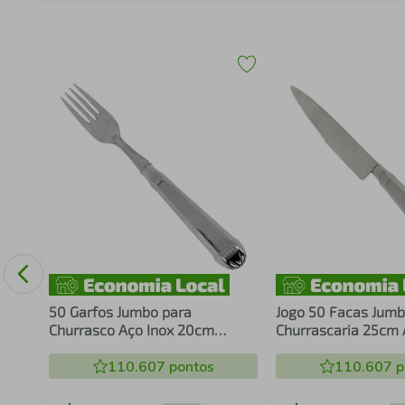
ria
50 Garfos Jumbo para
Jogo 50 Facas Jum
Churrasco Aço Inox 20cm
Churrascaria 25cm 
Restaurante Jantar Nobre
Prateadas Mesa Re
Robusto
110.607
pontos
110.607
p