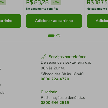
R$
83
,
28
R$
187
,
5
5%
-
5%
No pagamento com Pix
No pagamento 
arrinho
Adicionar ao carrinho
Adicio
Serviços por telefone
De segunda a sexta-feira das
08h às 20h40
s
Sábado das 8h às 18h40
0800 724 4770
a
Ouvidoria
dade
Reclamações e denúncias
0800 646 2519