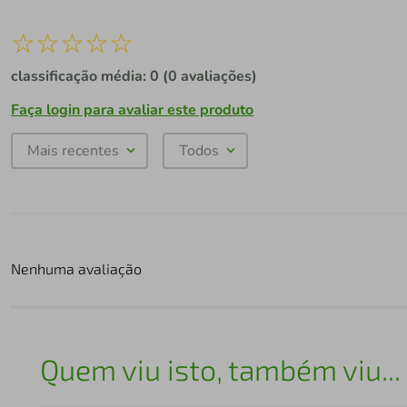
☆
☆
☆
☆
☆
classificação média: 0
(0 avaliações)
Faça login para avaliar este produto
Mais recentes
Todos
Nenhuma avaliação
Quem viu isto, também viu...