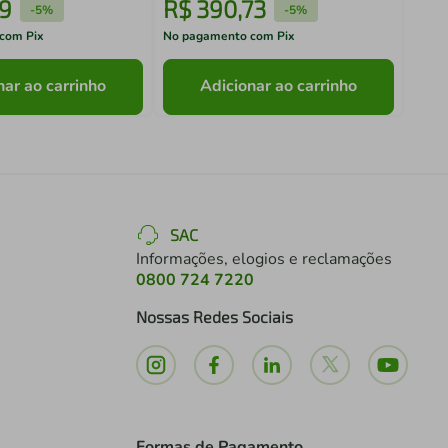
9
R$
390
,
73
R$
-
5%
-
5%
com Pix
No pagamento com Pix
No pa
nar ao carrinho
Adicionar ao carrinho
SAC
Informações, elogios e reclamações
0800 724 7220
Nossas Redes Sociais
Formas de Pagamento