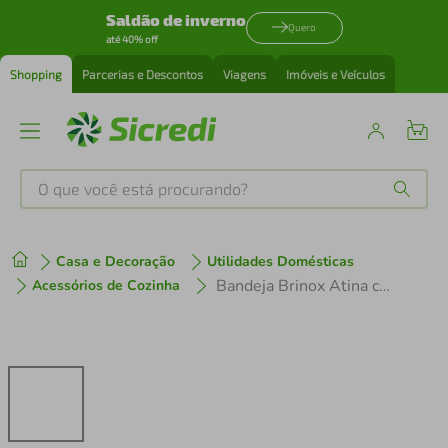
Saldão de inverno
Quero
até 40% off
Shopping
Parcerias e Descontos
Viagens
Imóveis e Veículos
O que você está procurando?
Produtos mais buscados
Casa e Decoração
Utilidades Domésticas
tenis
1
º
Bandeja Brinox Atina com Alça em Inox – 37cm
Acessórios de Cozinha
cafeteira
2
º
perfume
3
º