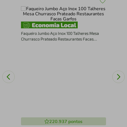
"""
Esp
Pre
Faqueiro Jumbo Aço Inox 100 Talheres Mesa
Churrasco Prateado Restaurantes Facas
Garfos
220.937
pontos