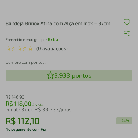
air fryer
4
º
iphone
5
º
Bandeja Brinox Atina com Alça em Inox – 37cm
Extra
Fornecido e entregue por
☆
☆
☆
☆
☆
(0 avaliações)
Compre com pontos:
3.933
pontos
R$
146
,
90
R$
118
,
00
à vista
em até
3
x de
R$
39
,
33
s/juros
R$
112
,
10
-
24%
No pagamento com Pix