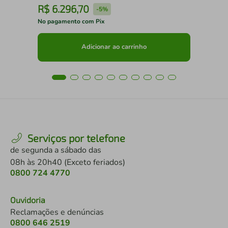
R$
6
.
296
,
70
R
-
5%
No pagamento com Pix
No 
Adicionar ao carrinho
Serviços por telefone
de segunda a sábado das
08h às 20h40 (Exceto feriados)
0800 724 4770
Ouvidoria
Reclamações e denúncias
0800 646 2519