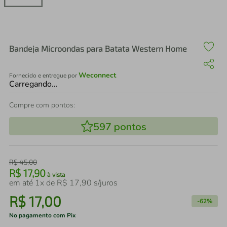
air fryer
4
º
iphone
5
º
Bandeja Microondas para Batata Western Home
Weconnect
Fornecido e entregue por
Carregando…
Compre com pontos:
597
pontos
R$
45
,
00
R$
17
,
90
à vista
em até
1
x de
R$
17
,
90
s/juros
R$
17
,
00
-
62%
No pagamento com Pix