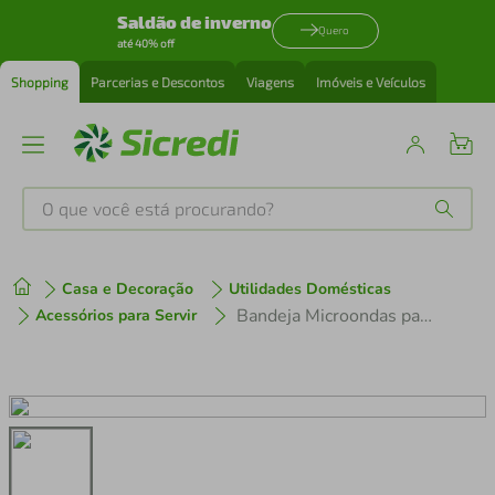
Saldão de inverno
Quero
até 40% off
Shopping
Parcerias e Descontos
Viagens
Imóveis e Veículos
O que você está procurando?
Produtos mais buscados
Casa e Decoração
Utilidades Domésticas
tenis
1
º
Bandeja Microondas para Batata Western Home
Acessórios para Servir
cafeteira
2
º
perfume
3
º