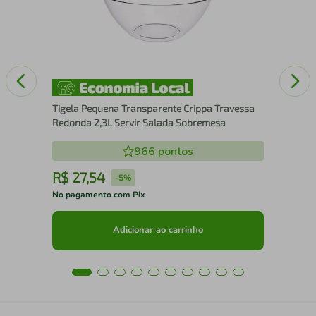
Enc
Piv
Tigela Pequena Transparente Crippa Travessa
Redonda 2,3L Servir Salada Sobremesa
966
pontos
R$
27
,
54
R
-
5%
No pagamento com Pix
No 
Adicionar ao carrinho