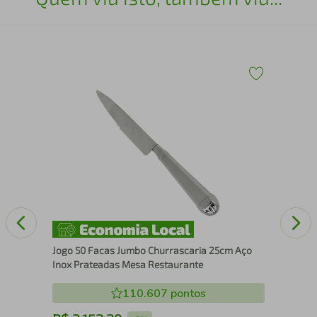
Sal
Sal
Jogo 50 Facas Jumbo Churrascaria 25cm Aço
Inox Prateadas Mesa Restaurante
110.607
pontos