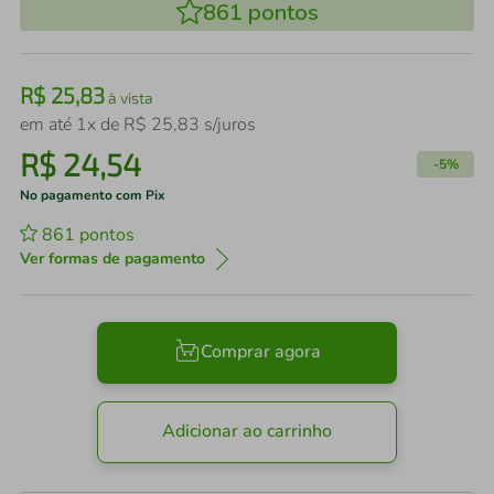
861
pontos
R$
25
,
83
à vista
em até
1
x de
R$
25
,
83
s/juros
R$
24
,
54
-
5%
No pagamento com Pix
861
pontos
Ver formas de pagamento
Comprar agora
Adicionar ao carrinho