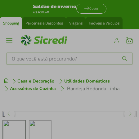
Saldão de inverno
Quero
até 40% off
Shopping
Parcerias e Descontos
Viagens
Imóveis e Veículos
O que você está procurando?
Produtos mais buscados
Casa e Decoração
Utilidades Domésticas
tenis
1
º
Bandeja Redonda Linha Premium Trança Cristal - Keita
Acessórios de Cozinha
cafeteira
2
º
perfume
3
º