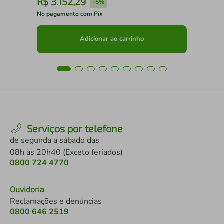
R$
3
.
152
,
29
R
-
5%
No pagamento com Pix
No 
Adicionar ao carrinho
Serviços por telefone
de segunda a sábado das
08h às 20h40 (Exceto feriados)
0800 724 4770
Ouvidoria
Reclamações e denúncias
0800 646 2519