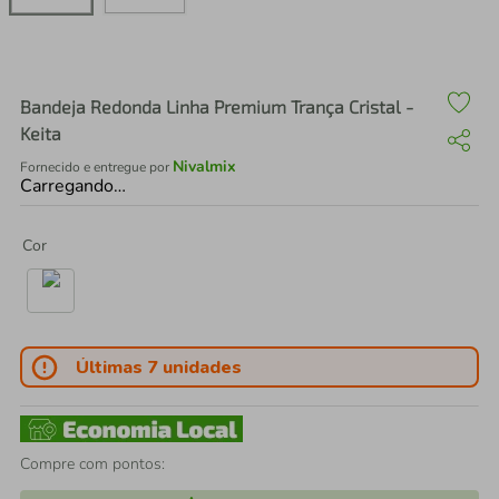
air fryer
4
º
iphone
5
º
Bandeja Redonda Linha Premium Trança Cristal -
Keita
Nivalmix
Fornecido e entregue por
Carregando…
Cor
Últimas 7 unidades
Compre com pontos: