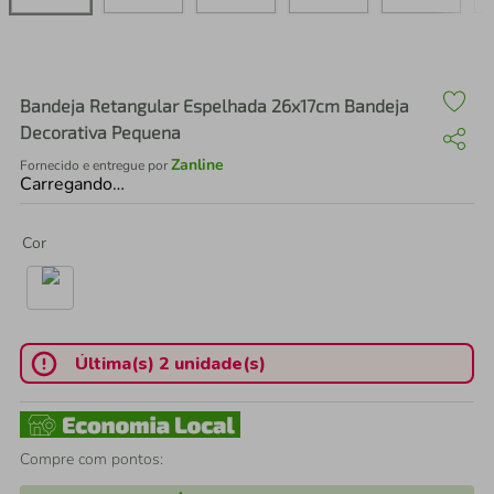
air fryer
4
º
iphone
5
º
Bandeja Retangular Espelhada 26x17cm Bandeja
Decorativa Pequena
Zanline
Fornecido e entregue por
Carregando…
Cor
Última(s) 2 unidade(s)
Compre com pontos: