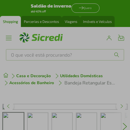
Saldão de inverno
Quero
até 40% off
Shopping
Parcerias e Descontos
Viagens
Imóveis e Veículos
O que você está procurando?
Produtos mais buscados
Casa e Decoração
Utilidades Domésticas
tenis
1
º
Bandeja Retangular Espelhada 26x17cm Bandeja Decorativa Pequena
Acessórios de Banheiro
cafeteira
2
º
perfume
3
º