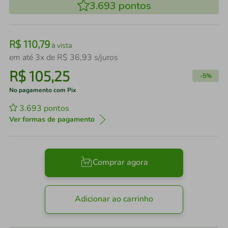
3.693
pontos
R$
110
,
79
à vista
em até
3
x de
R$
36
,
93
s/juros
R$
105
,
25
-
5%
No pagamento com Pix
3.693
pontos
Ver formas de pagamento
Comprar agora
Adicionar ao carrinho