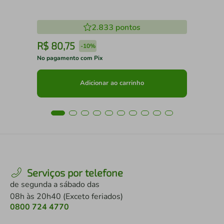
2.833
pontos
R$
80
,
75
R
-
10%
No pagamento com Pix
No 
Adicionar ao carrinho
Serviços por telefone
de segunda a sábado das
08h às 20h40 (Exceto feriados)
0800 724 4770