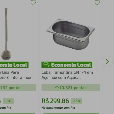
Tamp
Verd
 Lisa Para
Cuba Tramontina GN 1/4 em
rerê Inteira Inox
Aço Inox sem Alças
Profundidade 200 mm
.132
pontos
10.521
pontos
6
R$
299
,
86
R$
-
5%
-
11%
com Pix
No pagamento com Pix
No pa