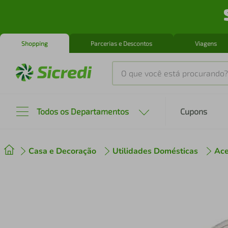
Shopping
Parcerias e Descontos
Viagens
O que você está procurando?
Produtos mais buscados
Todos os Departamentos
Cupons
tenis
1
º
Casa e Decoração
Utilidades Domésticas
Ace
cafeteira
2
º
perfume
3
º
air fryer
4
º