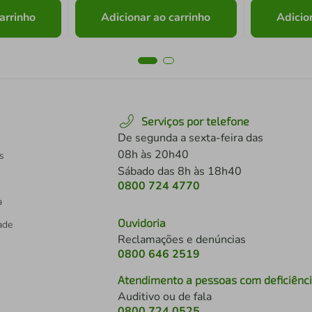
arrinho
Adicionar ao carrinho
Adicio
Serviços por telefone
De segunda a sexta-feira das
08h às 20h40
s
Sábado das 8h às 18h40
0800 724 4770
a
Ouvidoria
dade
Reclamações e denúncias
0800 646 2519
Atendimento a pessoas com deficiênc
Auditivo ou de fala
s
0800 724 0525