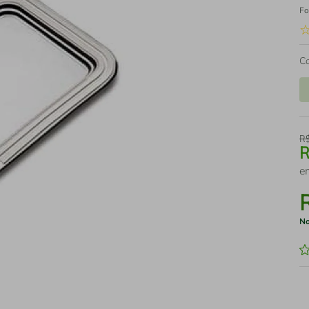
Fo
C
R
e
No