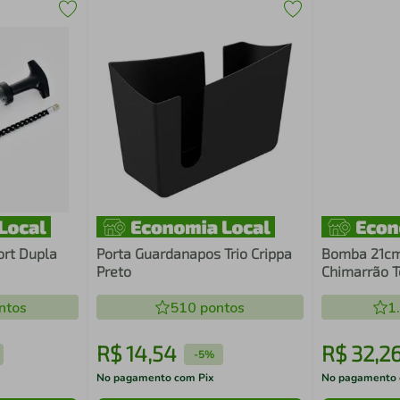
ort Dupla
Porta Guardanapos Trio Crippa
Bomba 21cm
Preto
Chimarrão Te
ntos
510
pontos
1
R$
14
,
54
R$
32
,
2
-
5%
No pagamento com Pix
No pagamento 