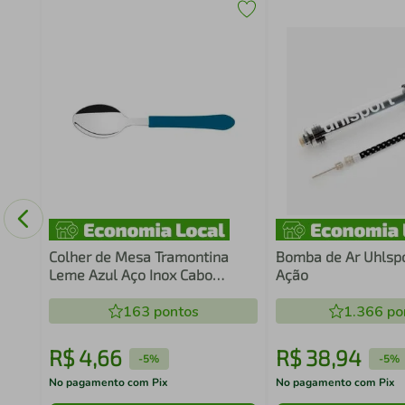
mpa
Colher de Mesa Tramontina
Bomba de Ar Uhlsp
Leme Azul Aço Inox Cabo
Ação
Polipropileno Resistente
163
pontos
1.366
po
R$
4
,
66
R$
38
,
94
-
5%
-
5%
No pagamento com Pix
No pagamento com Pix