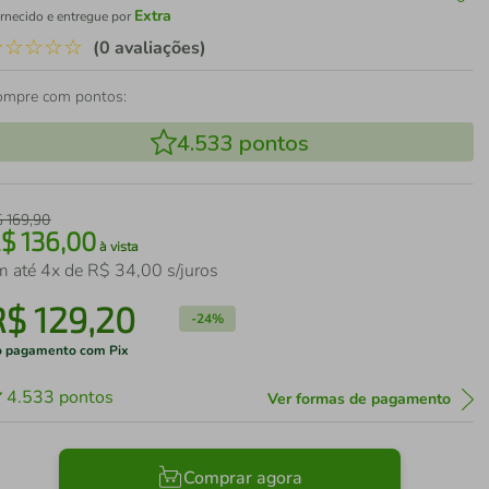
Extra
rnecido e entregue por
☆
☆
☆
☆
☆
(0 avaliações)
ompre com pontos:
4.533
pontos
$
169
,
90
R$
136
,
00
à vista
m até
4
x de
R$
34
,
00
s/juros
R$
129
,
20
-
24%
 pagamento com Pix
4.533
pontos
Ver formas de pagamento
Comprar agora