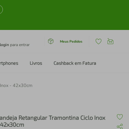
Meus Pedidos
login
para entrar
rtphones
Livros
Cashback em Fatura
 Inox - 42x30cm
andeja Retangular Tramontina Ciclo Inox
 42x30cm