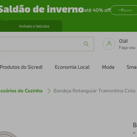
Saldão de inverno
até 40% off
Quero
Imóveis e Veículos
Olá!
Faça seu
Produtos do Sicredi
Economia Local
Moda
Sma
ssórios de Cozinha
Bandeja Retangular Tramontina Ciclo
B
-