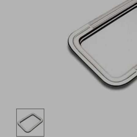
iphone
5
º