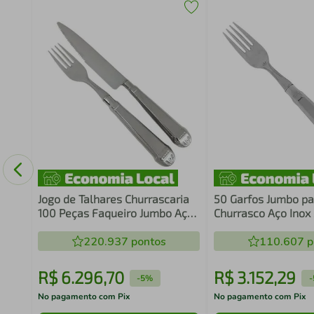
k
Jogo de Talhares Churrascaria
50 Garfos Jumbo pa
100 Peças Faqueiro Jumbo Aço
Churrasco Aço Ino
Inox Prateado Jantar
Restaurante Jantar
220.937
pontos
Robusto
110.607
p
R$
6
.
296
,
70
R$
3
.
152
,
29
-
5%
-
No pagamento com Pix
No pagamento com Pix