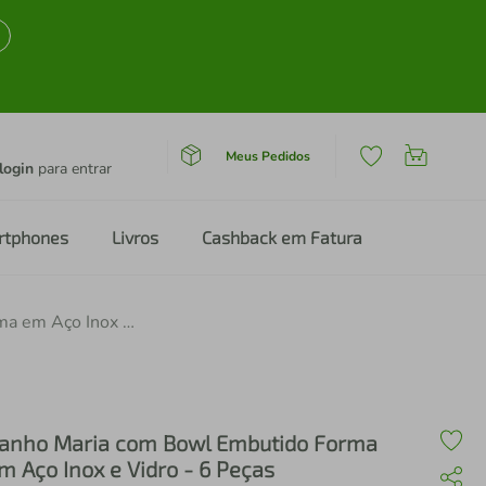
Meus Pedidos
login
para entrar
rtphones
Livros
Cashback em Fatura
Banho Maria com Bowl Embutido Forma em Aço Inox e Vidro - 6 Peças
anho Maria com Bowl Embutido Forma
m Aço Inox e Vidro - 6 Peças