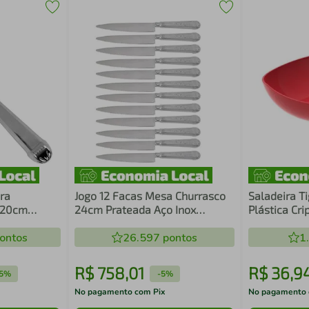
ra
Jogo 12 Facas Mesa Churrasco
Saladeira T
x 20cm
24cm Prateada Aço Inox
Plástica Cr
 Nobre
Serrilhada Carne
Sobremesa 
ontos
26.597
pontos
1
R$
758
,
01
R$
36
,
9
5%
-
5%
No pagamento com Pix
No pagamento 