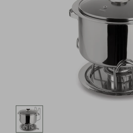
iphone
5
º