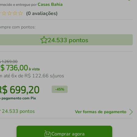
Casas Bahia
rnecido e entregue por
☆
☆
☆
☆
☆
(0 avaliações)
ompre com pontos:
24.533
pontos
$
1
.
269
,
00
R$
736
,
00
à vista
m até
6
x de
R$
122
,
66
s/juros
R$
699
,
20
-
45%
 pagamento com Pix
24.533
pontos
Ver formas de pagamento
Comprar agora