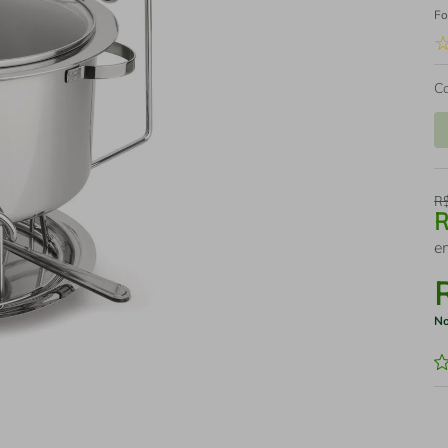
Fo
C
R
e
No