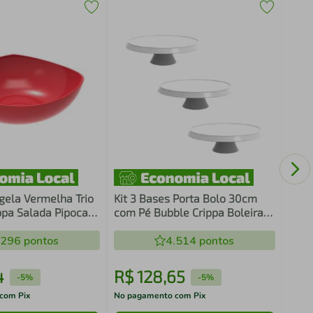
Carr
Guad
com 
igela Vermelha Trio
Kit 3 Bases Porta Bolo 30cm
ippa Salada Pipoca
com Pé Bubble Crippa Boleira
Doces
Branca Tortas Doces Petiscos
.296
pontos
4.514
pontos
4
R$
128
,
65
R$
-
5%
-
5%
com Pix
No pagamento com Pix
No pa