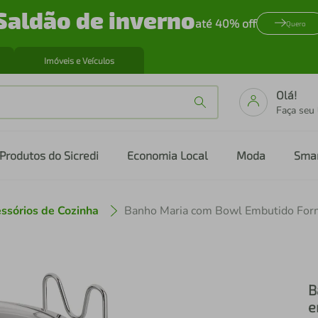
Saldão de inverno
até 40% off
Quero
Imóveis e Veículos
Olá!
Faça seu
Produtos do Sicredi
Economia Local
Moda
Sma
ssórios de Cozinha
B
e