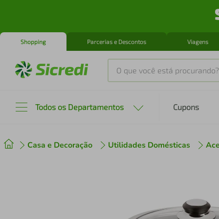
Shopping
Parcerias e Descontos
Viagens
O que você está procurando?
Produtos mais buscados
Todos os Departamentos
Cupons
tenis
1
º
Casa e Decoração
Utilidades Domésticas
Ace
cafeteira
2
º
perfume
3
º
air fryer
4
º