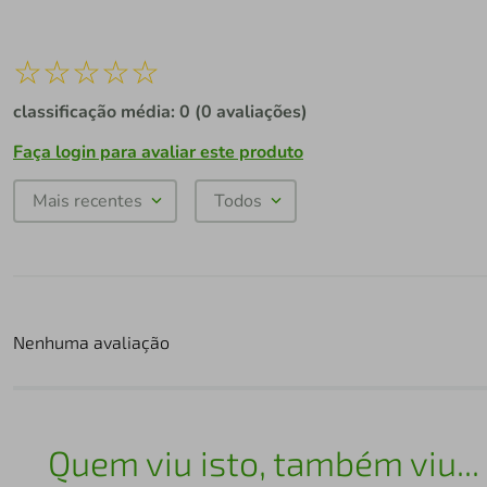
☆
☆
☆
☆
☆
classificação média: 0
(0 avaliações)
Faça login para avaliar este produto
Mais recentes
Todos
Nenhuma avaliação
Quem viu isto, também viu...