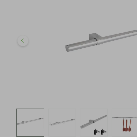
iphone
5
º