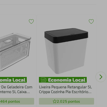
Lixe
Flat
com 
Piva
 De Geladeira Com
Lixeira Pequena Retangular 5L
nterno 5L Caixa
Crippa Cozinha Pia Escritório
ra Legumes Saladas
Branco e Preto com Aro Interno
 OU
.464
pontos
2.025
pontos