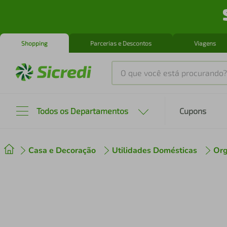
Shopping
Parcerias e Descontos
Viagens
O que você está procurando?
Produtos mais buscados
Todos os Departamentos
Cupons
tenis
1
º
Casa e Decoração
Utilidades Domésticas
Org
cafeteira
2
º
perfume
3
º
air fryer
4
º