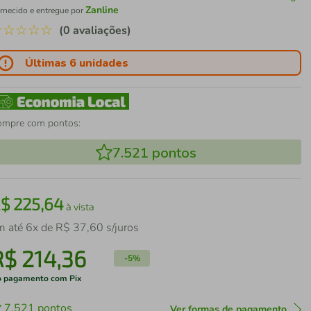
Zanline
rnecido e entregue por
☆
☆
☆
☆
☆
(0 avaliações)
Últimas 6 unidades
ompre com pontos:
7.521
pontos
R$
225
,
64
à vista
m até
6
x de
R$
37
,
60
s/juros
R$
214
,
36
-
5%
 pagamento com Pix
7.521
pontos
Ver formas de pagamento