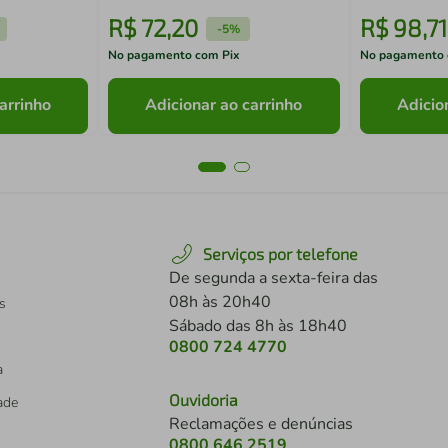
R$
72
,
20
R$
98
,
71
-
5%
No pagamento com Pix
No pagamento 
arrinho
Adicionar ao carrinho
Adicio
Serviços por telefone
De segunda a sexta-feira das
08h às 20h40
s
Sábado das 8h às 18h40
0800 724 4770
a
Ouvidoria
dade
Reclamações e denúncias
0800 646 2519