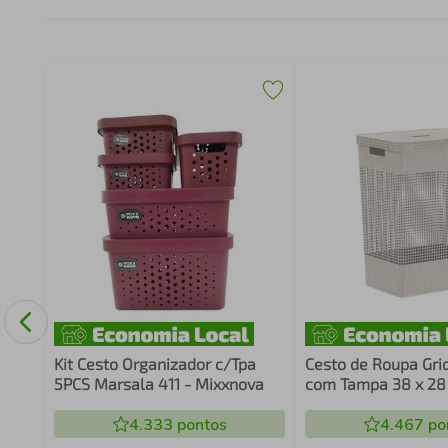
o
Kit Cesto Organizador c/Tpa
Cesto de Roupa Gri
5PCS Marsala 411 - Mixxnova
com Tampa 38 x 28 
Ou
4.333
pontos
4.467
po