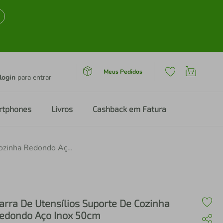
Meus Pedidos
login
para entrar
rtphones
Livros
Cashback em Fatura
Barra De Utensílios Suporte De Cozinha Redondo Aço Inox 50cm
arra De Utensílios Suporte De Cozinha
edondo Aço Inox 50cm