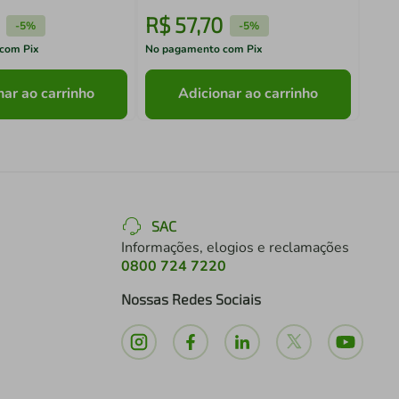
R$
57
,
70
R$
-
5%
-
5%
com Pix
No pagamento com Pix
No pa
nar ao carrinho
Adicionar ao carrinho
SAC
Informações, elogios e reclamações
0800 724 7220
Nossas Redes Sociais