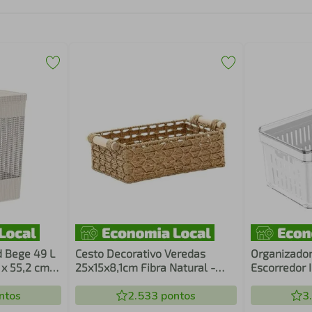
d Bege 49 L
Cesto Decorativo Veredas
Organizador
x 55,2 cm
25x15x8,1cm Fibra Natural -
Escorredor I
Jolitex
Plástica Pa
ntos
2.533
pontos
Clear Fresh
3