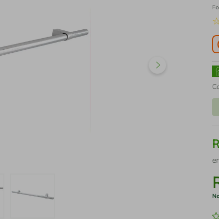
Fo
C
e
No