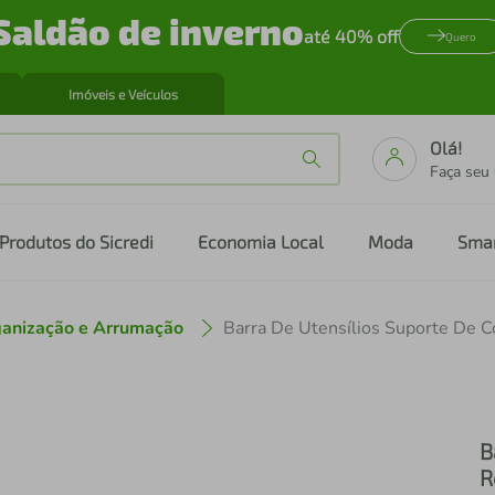
Saldão de inverno
até 40% off
Quero
Imóveis e Veículos
Olá!
Faça seu
Produtos do Sicredi
Economia Local
Moda
Sma
anização e Arrumação
B
R