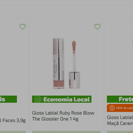
10
% de cas
Gloss Labial Ruby Rose Blow
Gloss Labia
The Glossier One 1 4g
l Faces 3,9g
Maçã Caram
10 ml