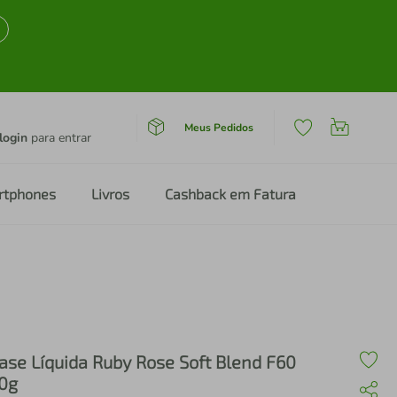
Meus Pedidos
login
para entrar
rtphones
Livros
Cashback em Fatura
ase Líquida Ruby Rose Soft Blend F60
0g