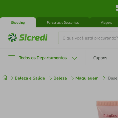
Shopping
Parcerias e Descontos
Viagens
O que você está procurando?
Produtos mais buscados
Todos os Departamentos
Cupons
tenis
1
º
Beleza e Saúde
Beleza
Maquiagem
Base
cafeteira
2
º
perfume
3
º
air fryer
4
º