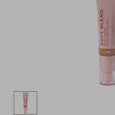
iphone
5
º