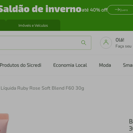
Saldão de inverno
até 40% off
Quero
Imóveis e Veículos
Olá!
Faça seu
Produtos do Sicredi
Economia Local
Moda
Sma
 Líquida Ruby Rose Soft Blend F60 30g
B
3