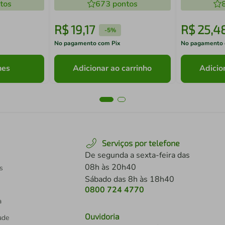
tos
673
pontos
R$
19
,
17
R$
25
,
4
-
5%
No pagamento com Pix
No pagamento 
hes
Adicionar ao carrinho
Adicio
Serviços por telefone
De segunda a sexta-feira das
08h às 20h40
s
Sábado das 8h às 18h40
0800 724 4770
a
Ouvidoria
dade