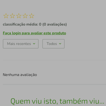
☆
☆
☆
☆
☆
classificação média: 0
(0 avaliações)
Faça login para avaliar este produto
Mais recentes
Todos
Nenhuma avaliação
Quem viu isto, também viu...