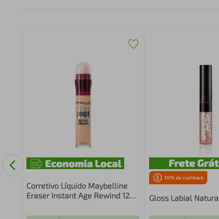
ta
10
% de cashback
Corretivo Líquido Maybelline
Eraser Instant Age Rewind 120
Gloss Labial Natura
Light 5.9ml