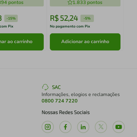
894
pontos
1.833
pontos
8
R$
52
,
24
R$
-
15%
-
5%
com Pix
No pagamento com Pix
No pa
nar ao carrinho
Adicionar ao carrinho
SAC
Informações, elogios e reclamações
0800 724 7220
Nossas Redes Sociais