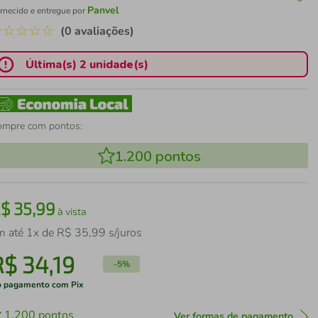
Panvel
rnecido e entregue por
☆
☆
☆
☆
☆
(0 avaliações)
Última(s) 2 unidade(s)
ompre com pontos:
1.200
pontos
R$
35
,
99
à vista
m até
1
x de
R$
35
,
99
s/juros
R$
34
,
19
-
5%
 pagamento com Pix
1.200
pontos
Ver formas de pagamento