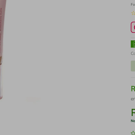
Fo
C
e
No