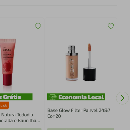
Base
Up C
hback
Base Glow Filter Panvel 24&7
l Natura Tododia
Cor 20
elada e Baunilha