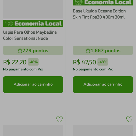
Base Líquida Oceane Edition
Skin Tint Fps30 400m 30ml
Lápis Para Olhos Maybelline
Color Sensational Nude
779
pontos
1.667
pontos
R$
22
,
20
R$
47
,
50
-
48%
-
48%
No pagamento com Pix
No pagamento com Pix
Adicionar ao carrinho
Adicionar ao carrinho