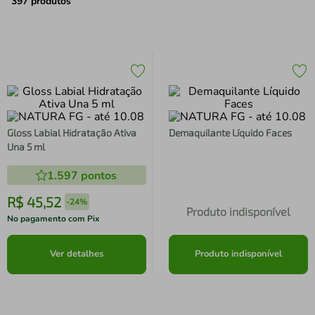
air fryer
4
º
397
produtos
iphone
5
º
Gloss Labial Hidratação Ativa
Demaquilante Líquido Faces
Una 5 ml
1.597
pontos
R$
45
,
52
-
24%
Produto indisponível
No pagamento com Pix
Ver detalhes
Produto indisponível