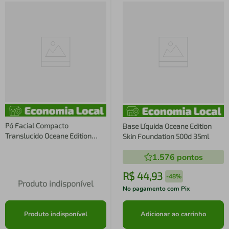
Pó Facial Compacto
Base Líquida Oceane Edition
Translucido Oceane Edition
Skin Foundation 500d 35ml
Retouch My Glam 8g
1.576
pontos
R$
44
,
93
-
48%
Produto indisponível
No pagamento com Pix
Produto indisponível
Adicionar ao carrinho