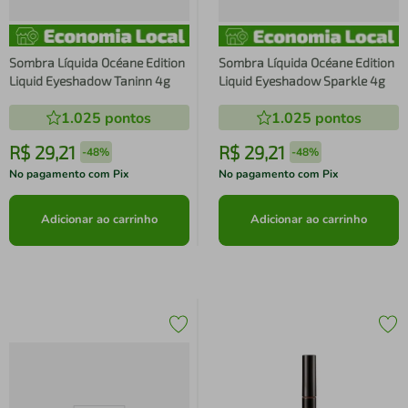
Sombra Líquida Océane Edition
Sombra Líquida Océane Edition
Liquid Eyeshadow Taninn 4g
Liquid Eyeshadow Sparkle 4g
1.025
pontos
1.025
pontos
R$
29
,
21
R$
29
,
21
-
48%
-
48%
No pagamento com Pix
No pagamento com Pix
Adicionar ao carrinho
Adicionar ao carrinho