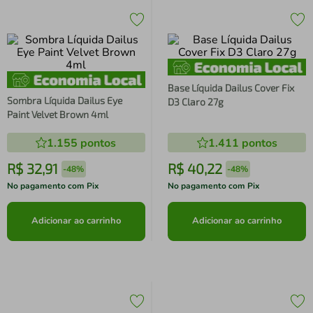
Base Líquida Dailus Cover Fix
Sombra Líquida Dailus Eye
D3 Claro 27g
Paint Velvet Brown 4ml
1.155
pontos
1.411
pontos
R$
32
,
91
R$
40
,
22
-
48%
-
48%
No pagamento com Pix
No pagamento com Pix
Adicionar ao carrinho
Adicionar ao carrinho