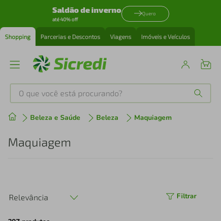
Saldão de inverno
Quero
até 40% off
Shopping
Parcerias e Descontos
Viagens
Imóveis e Veículos
O que você está procurando?
Produtos mais buscados
Beleza e Saúde
Beleza
Maquiagem
tenis
1
º
Maquiagem
cafeteira
2
º
perfume
3
º
Filtrar
Relevância