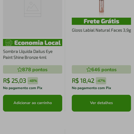
Gloss Labial Natural Faces 3,9g
Sombra Líquida Dailus Eye
Paint Shine Bronze 4ml
878
pontos
646
pontos
R$
25
,
03
R$
18
,
42
-
48%
-
47%
No pagamento com Pix
No pagamento com Pix
Adicionar ao carrinho
Ver detalhes