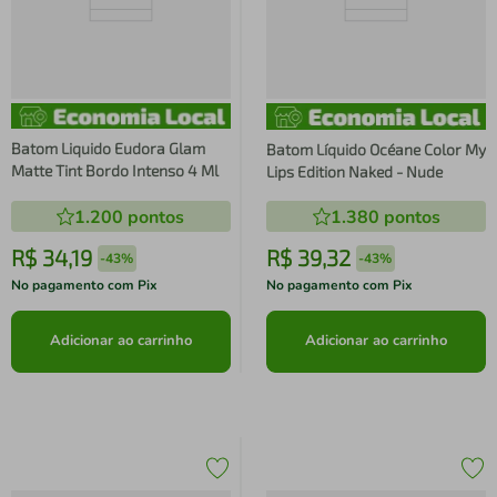
Batom Liquido Eudora Glam
Batom Líquido Océane Color My
Matte Tint Bordo Intenso 4 Ml
Lips Edition Naked - Nude
1.200
pontos
1.380
pontos
R$
34
,
19
R$
39
,
32
-
43%
-
43%
No pagamento com Pix
No pagamento com Pix
Adicionar ao carrinho
Adicionar ao carrinho