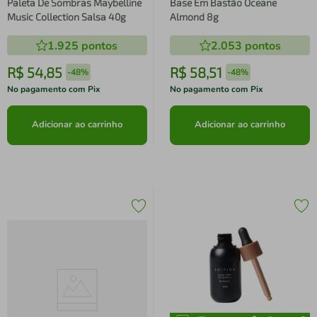
Paleta De Sombras Maybelline
Base Em Bastão Oceane
Music Collection Salsa 40g
Almond 8g
1.925
pontos
2.053
pontos
R$
54
,
85
R$
58
,
51
-
48%
-
48%
No pagamento com Pix
No pagamento com Pix
Adicionar ao carrinho
Adicionar ao carrinho