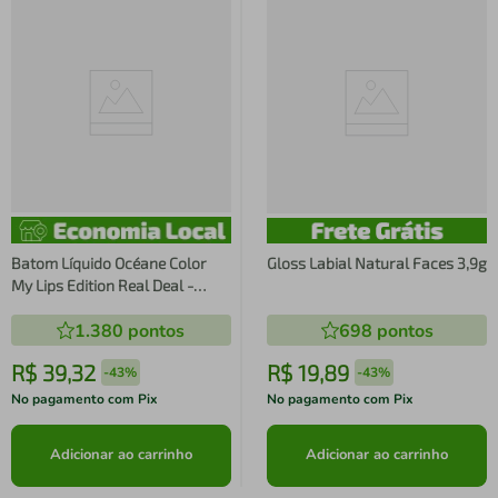
Batom Líquido Océane Color
Gloss Labial Natural Faces 3,9g
My Lips Edition Real Deal -
Vermelho
1.380
pontos
698
pontos
R$
39
,
32
R$
19
,
89
-
43%
-
43%
No pagamento com Pix
No pagamento com Pix
Adicionar ao carrinho
Adicionar ao carrinho