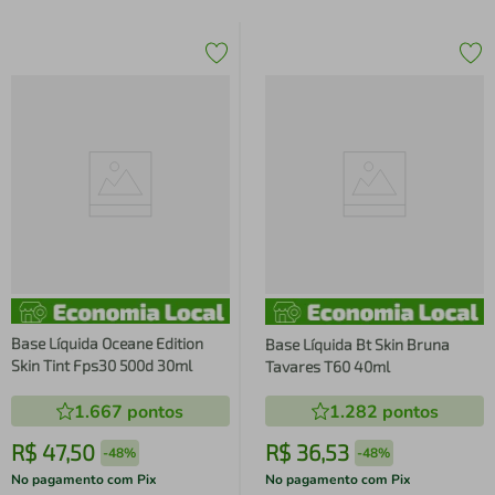
Base Líquida Oceane Edition
Base Líquida Bt Skin Bruna
Skin Tint Fps30 500d 30ml
Tavares T60 40ml
1.667
pontos
1.282
pontos
R$
47
,
50
R$
36
,
53
-
48%
-
48%
No pagamento com Pix
No pagamento com Pix