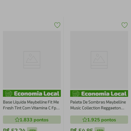
Base Líquida Maybelline Fit Me
Paleta De Sombras Maybelline
Fresh Tint Com Vitamina C Fps
Music Collection Reggaeton
50 Cor 10,8 30ml
40g
1.833
pontos
1.925
pontos
R$
52
,
24
R$
54
,
85
-
48%
-
48%