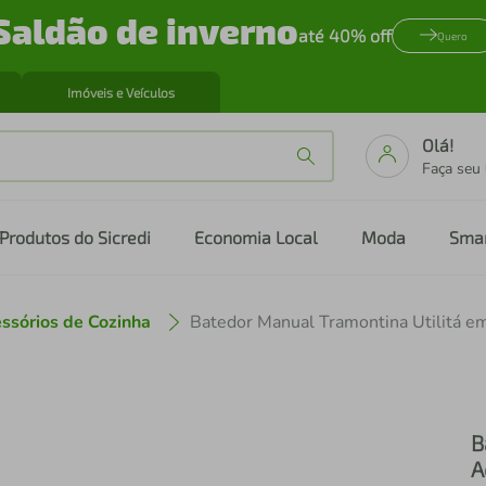
Saldão de inverno
até 40% off
Quero
Imóveis e Veículos
Olá!
Faça seu
Produtos do Sicredi
Economia Local
Moda
Sma
ssórios de Cozinha
B
A