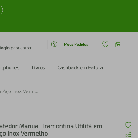
Meus Pedidos
login
para entrar
rtphones
Livros
Cashback em Fatura
Batedor Manual Tramontina Utilitá em Aço Inox Vermelho
atedor Manual Tramontina Utilitá em
ço Inox Vermelho