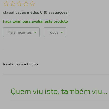
☆
☆
☆
☆
☆
classificação média: 0
(0 avaliações)
Faça login para avaliar este produto
Mais recentes
Todos
Nenhuma avaliação
Quem viu isto, também viu...