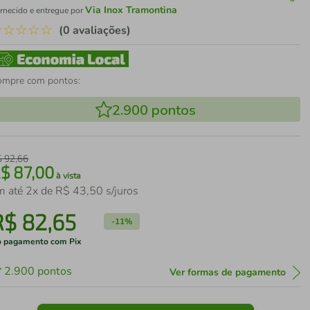
Via Inox Tramontina
rnecido e entregue por
☆
☆
☆
☆
☆
(0 avaliações)
ompre com pontos:
2.900
pontos
$
92
,
66
R$
87
,
00
à vista
m até
2
x de
R$
43
,
50
s/juros
R$
82
,
65
-
11%
 pagamento com Pix
2.900
pontos
Ver formas de pagamento