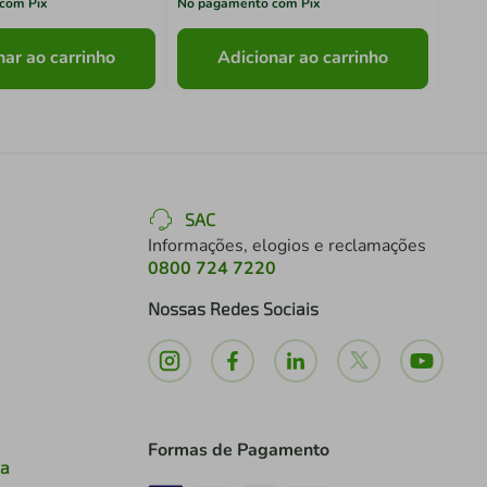
com Pix
No pagamento com Pix
No pa
nar ao carrinho
Adicionar ao carrinho
SAC
Informações, elogios e reclamações
0800 724 7220
Nossas Redes Sociais
Formas de Pagamento
ia