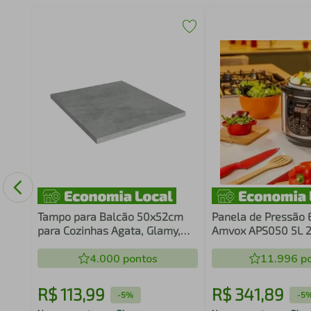
ria
Tampo para Balcão 50x52cm
Panela de Pressão E
para Cozinhas Agata, Glamy,
Amvox APS050 5L 
Stella e Vik Mood Madesa
4.000
pontos
11.996
po
R$
113
,
99
R$
341
,
89
-
5%
-
5