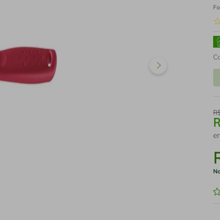
Fo
C
R
e
No