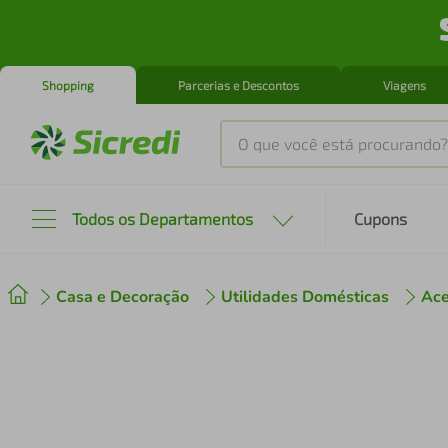
Shopping
Parcerias e Descontos
Viagens
O que você está procurando?
Produtos mais buscados
Todos os Departamentos
Cupons
tenis
1
º
Casa e Decoração
Utilidades Domésticas
Ace
cafeteira
2
º
perfume
3
º
air fryer
4
º