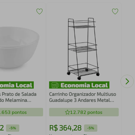
Kit 
Mesa
Bran
Lanc
s Prato de Salada
Carrinho Organizador Multiuso
do Melamina
Guadalupe 3 Andares Metal
com Rodinhas Preto Schmitt
.653
pontos
12.782
pontos
12
R$
364
,
28
R$
-
5%
-
5%