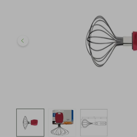
iphone
5
º