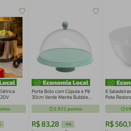
létrica
Porta Bolo com Cúpula e Pé
6 Saladeira
220V
30cm Verde Menta Bubble
Pote Redon
Crippa Boleira Tortas Doces
Branca 2,2L
ntos
2.922
pontos
19
R$
83
,
28
R$
560
,
%
-
5%