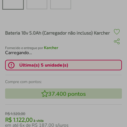
air fryer
4
º
iphone
5
º
Bateria 18v 5.0Ah (Carregador não incluso) Karcher
Karcher
Fornecido e entregue por
Carregando…
Última(s) 5 unidade(s)
Compre com pontos:
37.400
pontos
R$
1
.
320
,
00
R$
1
.
122
,
00
à vista
em até
6
x de
R$
187
,
00
s/juros