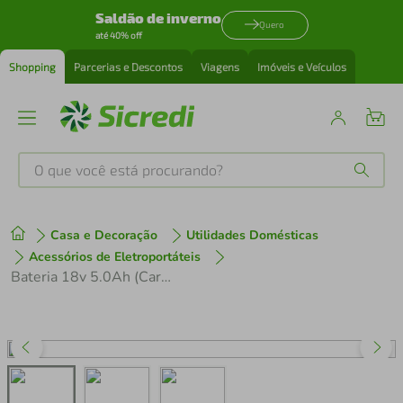
Saldão de inverno
Quero
até 40% off
Shopping
Parcerias e Descontos
Viagens
Imóveis e Veículos
O que você está procurando?
Produtos mais buscados
Casa e Decoração
Utilidades Domésticas
tenis
1
º
Acessórios de Eletroportáteis
Bateria 18v 5.0Ah (Carregador não incluso) Karcher
cafeteira
2
º
perfume
3
º