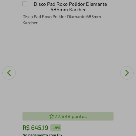
9
Man
Disco Pad Roxo Polidor Diamante 685mm
Asp
Karcher
22.638
pontos
R$
645
,
19
R
-
19%
No pagamento com Pix
No 