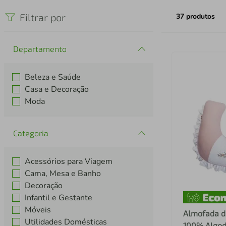
iphone
5
º
Filtrar por
37
produtos
Departamento
Beleza e Saúde
Casa e Decoração
Moda
Categoria
Acessórios para Viagem
Cama, Mesa e Banho
Decoração
Infantil e Gestante
Móveis
Almofada 
Utilidades Domésticas
100% Algod