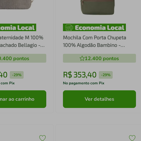
aternidade M 100%
Mochila Com Porta Chupeta
achado Bellagio -
100% Algodão Bambino -
Batistela
0.400
pontos
12.400
pontos
40
R$
353
,
40
-
29%
-
29%
 com Pix
No pagamento com Pix
nar ao carrinho
Ver detalhes