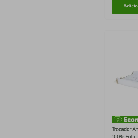
Adicio
Trocador A
100% Poliu