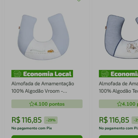
Almofada de Amamentação
Almofada de Am
100% Algodão Vroom -
100% Algodão Ted
Batistela
4.100
pontos
4.100
R$
116
,
85
R$
116
,
85
-
29%
-
2
No pagamento com Pix
No pagamento com Pi