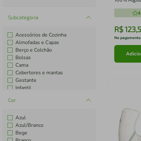
Batistela
4
Subcategoria
R$
123
,
Acessórios de Cozinha
No pagamento
Almofadas e Capas
Berço e Colchão
Adicio
Bolsas
Cama
Cobertores e mantas
Gestante
Infantil
Jogo de lençol
Cor
Mochilas
Azul
Azul/Branco
Bege
Branco