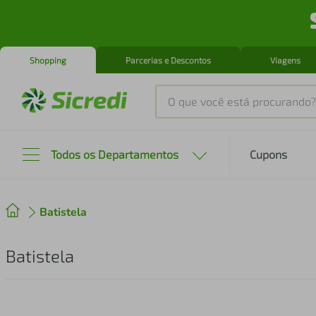
Shopping
Parcerias e Descontos
Viagens
O que você está procurando?
Produtos mais buscados
Todos os Departamentos
Cupons
tenis
1
º
Batistela
cafeteira
2
º
perfume
3
º
Batistela
air fryer
4
º