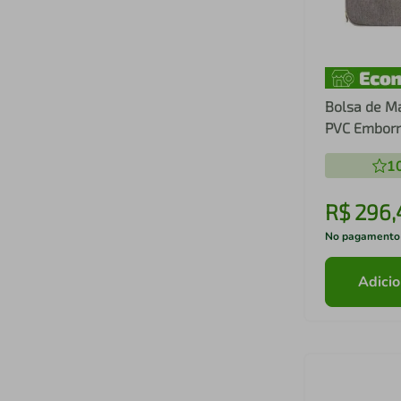
Bolsa de M
PVC Emborr
Batistela
1
R$
296
,
No pagamento
Adicio