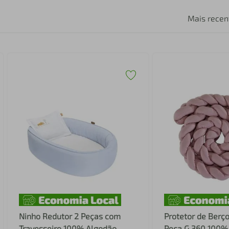
Mais recen
Ninho Redutor 2 Peças com
Protetor de Berço
Travesseiro 100% Algodão
Peça G 360 100%