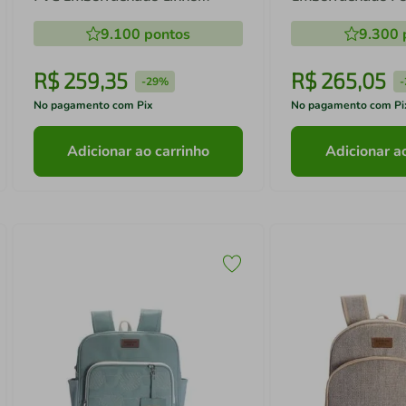
Ursinho - Batistela
Batistela
9.100
pontos
9.300
R$
259
,
35
R$
265
,
05
-
29%
-
No pagamento com Pix
No pagamento com Pi
Adicionar ao carrinho
Adicionar a