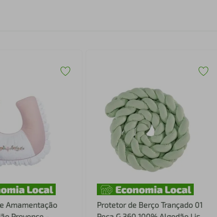
de Amamentação
Protetor de Berço Trançado 01
ão Provence -
Peça G 360 100% Algodão Lisa