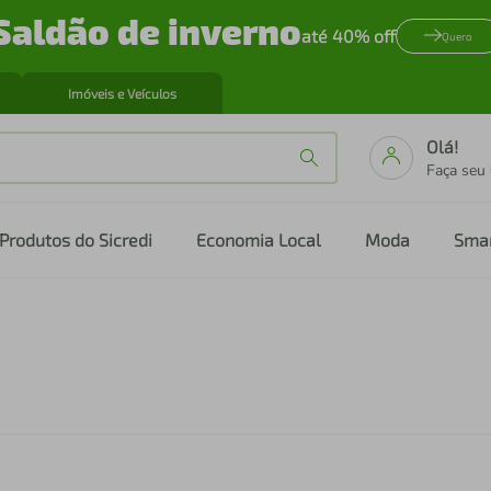
Saldão de inverno
até 40% off
Quero
Imóveis e Veículos
Olá!
Faça seu
Produtos do Sicredi
Economia Local
Moda
Sma