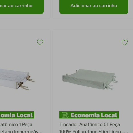
nar ao carrinho
Adicionar ao carrinho
natômico 1 Peça
Trocador Anatômico 01 Peça
retano Impermeável
100% Poliuretano Slim Linho -