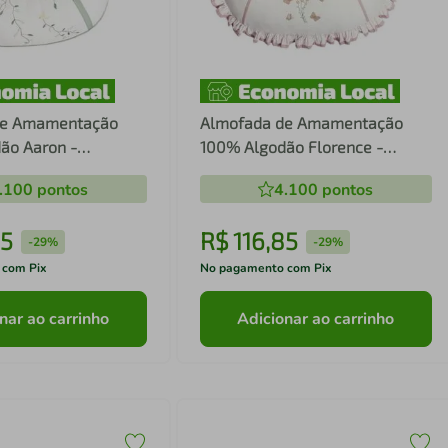
de Amamentação
Almofada de Amamentação
ão Aaron -
100% Algodão Florence -
Batistela
.100
pontos
4.100
pontos
5
R$
116
,
85
-
29%
-
29%
 com Pix
No pagamento com Pix
nar ao carrinho
Adicionar ao carrinho