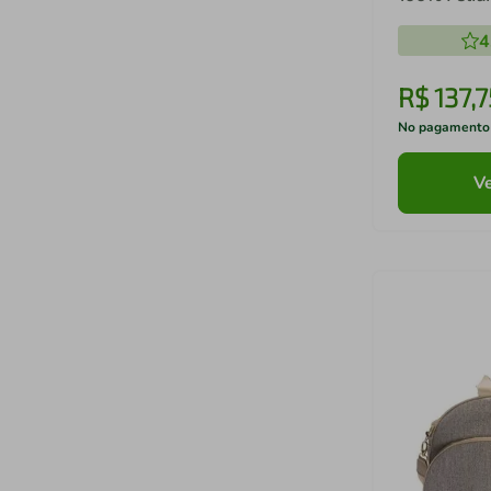
Cozy - Bati
4
R$
137
,
7
No pagamento
Ve