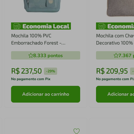
Mochila 100% PVC
Mochila com Cha
Emborrachado Forest -
Decorativo 100% 
Batistela
Bellagio - Batist
8.333
pontos
7.367
R$
237
,
50
R$
209
,
95
-
29%
-
No pagamento com Pix
No pagamento com Pi
Adicionar ao carrinho
Adicionar a