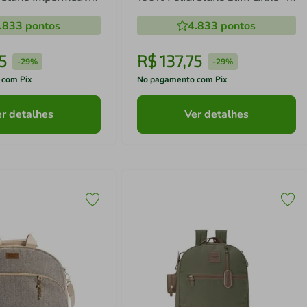
stela
Batistela
.833
pontos
4.833
pontos
5
R$
137
,
75
-
29%
-
29%
 com Pix
No pagamento com Pix
r detalhes
Ver detalhes