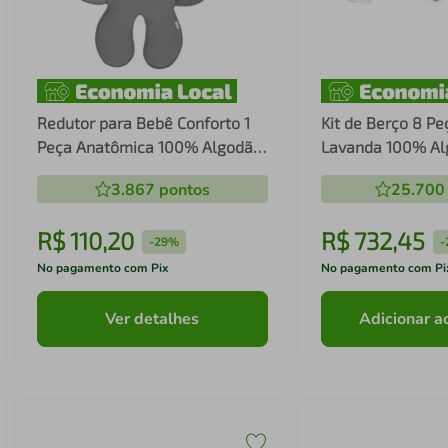
Redutor para Bebê Conforto 1
Kit de Berço 8 P
Peça Anatômica 100% Algodão
Lavanda 100% Al
Basic - Batistela
Jardin - Batistela
3.867
pontos
25.700
R$
110
,
20
R$
732
,
45
-
29%
-
No pagamento com Pix
No pagamento com Pi
Ver detalhes
Adicionar a