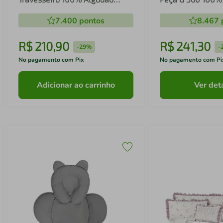
Vroom - Batistela
Linho - Batistela
7.400
pontos
8.467
R$
210
,
90
R$
241
,
30
-
29%
-
No pagamento com Pix
No pagamento com Pi
Adicionar ao carrinho
Ver det