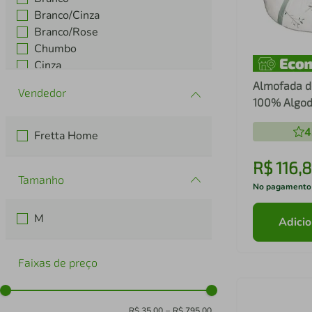
Branco/Cinza
Branco/Rose
Chumbo
Cinza
Cru
Almofada 
Estampado
100% Algod
Ver mais 10
Batistela
4
Fretta Home
R$
116
,
8
Tamanho
No pagamento
M
Adicio
Faixas de preço
R$ 35,00
–
R$ 795,00