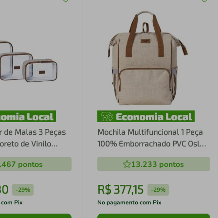
r de Malas 3 Peças
Mochila Multifuncional 1 Peça
oreto de Vinilo
100% Emborrachado PVC Oslo -
e - Batistela
Batistela
.467
pontos
13.233
pontos
80
R$
377
,
15
-
29%
-
29%
 com Pix
No pagamento com Pix