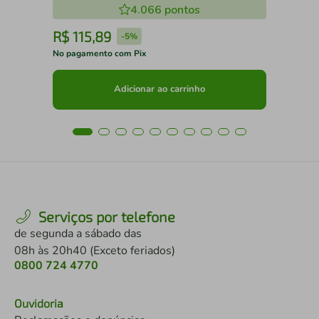
4.066
pontos
R$
115
,
89
R
-
5%
No pagamento com Pix
No 
Adicionar ao carrinho
Serviços por telefone
de segunda a sábado das
08h às 20h40 (Exceto feriados)
0800 724 4770
Ouvidoria