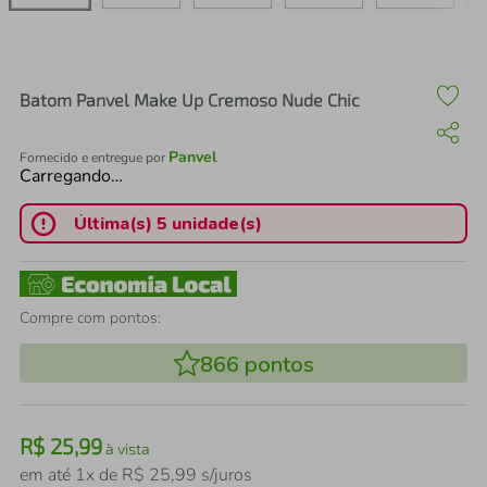
air fryer
4
º
iphone
5
º
Batom Panvel Make Up Cremoso Nude Chic
Panvel
Fornecido e entregue por
Carregando…
Última(s) 5 unidade(s)
Compre com pontos:
866
pontos
R$
25
,
99
à vista
em até
1
x de
R$
25
,
99
s/juros