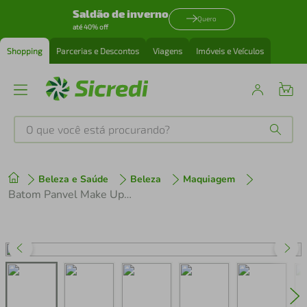
Saldão de inverno
Quero
até 40% off
Shopping
Parcerias e Descontos
Viagens
Imóveis e Veículos
O que você está procurando?
Produtos mais buscados
Beleza e Saúde
Beleza
Maquiagem
tenis
1
º
Batom Panvel Make Up Cremoso Nude Chic
cafeteira
2
º
perfume
3
º