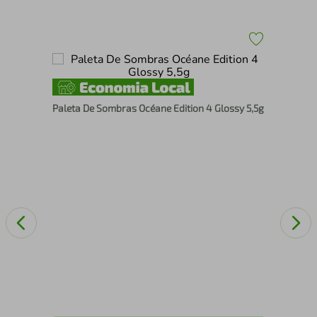
y
Blu
Paleta De Sombras Océane Edition 4 Glossy 5,5g
3 E