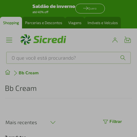
Saldão de inverno
Quero
até 40% off
Shopping
Parcerias e Descontos
Viagens
Imóveis e Veículos
O que você está procurando?
Produtos mais buscados
Bb Cream
tenis
1
º
Bb Cream
cafeteira
2
º
perfume
3
º
Filtrar
Mais recentes