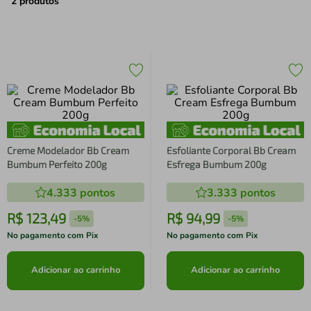
air fryer
4
º
2
produtos
iphone
5
º
Creme Modelador Bb Cream
Esfoliante Corporal Bb Cream
Bumbum Perfeito 200g
Esfrega Bumbum 200g
4.333
pontos
3.333
pontos
R$
123
,
49
R$
94
,
99
-
5%
-
5%
No pagamento com Pix
No pagamento com Pix
Adicionar ao carrinho
Adicionar ao carrinho