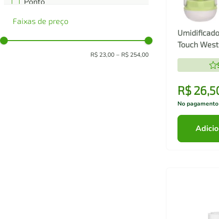
Ponto
Prime BP
Faixas de preço
Tita Ferramentas
Umidificado
Touch West
R$ 23,00
–
R$ 254,00
R$
26
,
5
No pagamento
Adicio