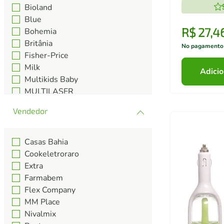
Bioland
Blue
R$
27
,
4
Bohemia
Britânia
No pagamento
Fisher-Price
Milk
Adicio
Multikids Baby
MULTILASER
Multilaser Saúde
Philco
Ver mais 6
Casas Bahia
Cookeletroraro
Extra
Farmabem
Flex Company
MM Place
Nivalmix