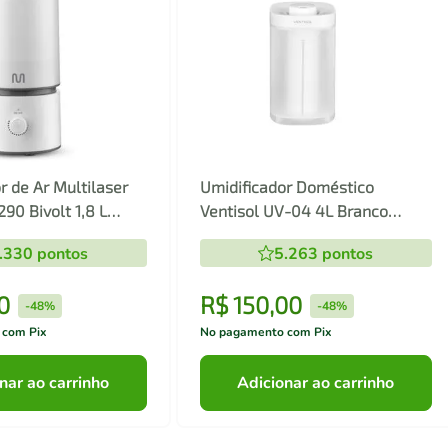
r de Ar Multilaser
Umidificador Doméstico
290 Bivolt 1,8 L
Ventisol UV-04 4L Branco
co Branco
Bivolt
.330
pontos
5.263
pontos
0
R$
150
,
00
-
48%
-
48%
 com Pix
No pagamento com Pix
nar ao carrinho
Adicionar ao carrinho