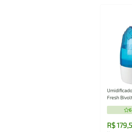
Umidificado
Fresh Bivo
6
R$
179
,