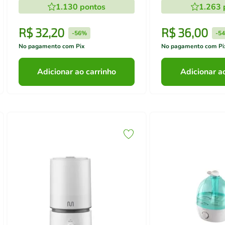
1.130
pontos
1.263
R$
32
,
20
R$
36
,
00
-
56%
-
5
No pagamento com Pix
No pagamento com Pi
Adicionar ao carrinho
Adicionar a