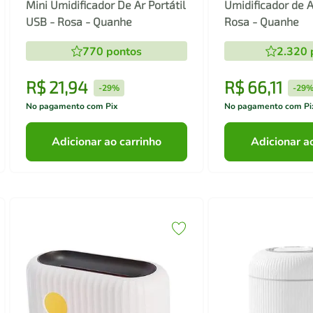
Mini Umidificador De Ar Portátil
Umidificador de 
USB - Rosa - Quanhe
Rosa - Quanhe
770
pontos
2.320
R$
21
,
94
R$
66
,
11
-
29%
-
29
No pagamento com Pix
No pagamento com Pi
Adicionar ao carrinho
Adicionar a