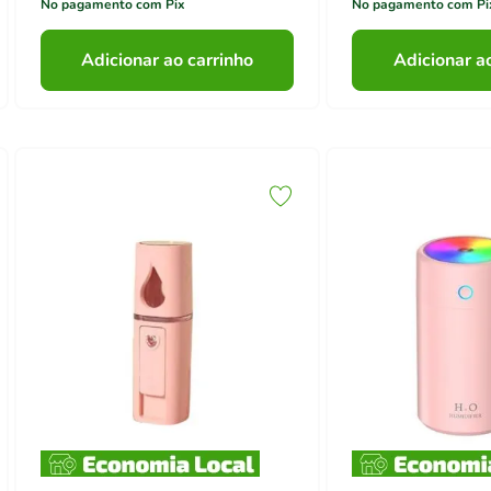
No pagamento com Pix
No pagamento com Pi
Adicionar ao carrinho
Adicionar a