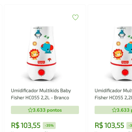
Umidificador Multikids Baby
Umidificador Mul
Fisher HC055 2,2L - Branco
Fisher HC055 2,2
3.633
pontos
3.633
R$
103
,
55
R$
103
,
55
-
35%
-