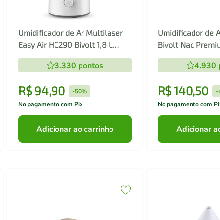
Umidificador de Ar Multilaser
Umidificador de A
Easy Air HC290 Bivolt 1,8 L
Bivolt Nac Premi
Ultrassônico Branco
3.330
pontos
4.930
R$
94
,
90
R$
140
,
50
-
50%
-
No pagamento com Pix
No pagamento com Pi
Adicionar ao carrinho
Adicionar a