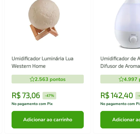
Umidificador Luminária Lua
Umidificador de A
Western Home
Difusor de Arom
2.563
pontos
4.997
R$
73
,
06
R$
142
,
40
-
47%
-
No pagamento com Pix
No pagamento com Pi
Adicionar ao carrinho
Adicionar a