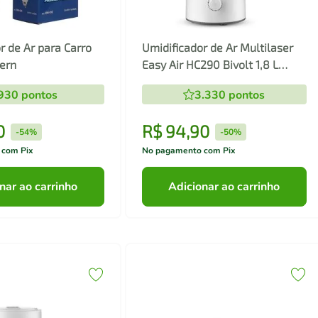
r de Ar para Carro
Umidificador de Ar Multilaser
ern
Easy Air HC290 Bivolt 1,8 L
Ultrassônico Branco
930
pontos
3.330
pontos
0
R$
94
,
90
-
54%
-
50%
 com Pix
No pagamento com Pix
nar ao carrinho
Adicionar ao carrinho