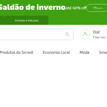
Saldão de inverno
até 40% off
Quero
Imóveis e Veículos
Olá!
Faça seu
Produtos do Sicredi
Economia Local
Moda
Sma