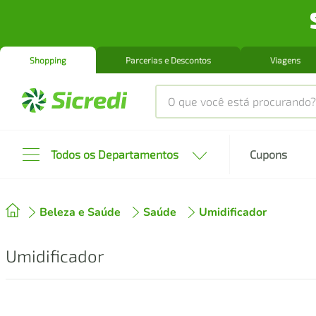
Shopping
Parcerias e Descontos
Viagens
O que você está procurando?
Produtos mais buscados
Todos os Departamentos
Cupons
tenis
1
º
Beleza e Saúde
Saúde
cafeteira
Umidificador
2
º
perfume
3
º
Umidificador
air fryer
4
º