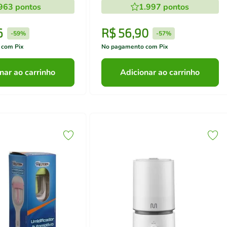
963
pontos
1.997
pontos
6
R$
56
,
90
-
59%
-
57%
 com Pix
No pagamento com Pix
nar ao carrinho
Adicionar ao carrinho