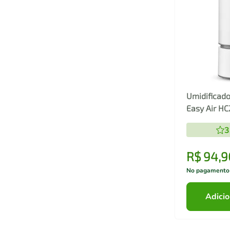
Umidificado
Easy Air HC
Ultrassôni
3
R$
94
,
9
No pagamento
Adicio