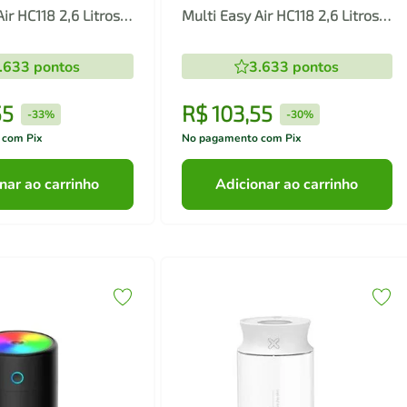
ir HC118 2,6 Litros -
Multi Easy Air HC118 2,6 Litros -
Bivolt
.633
pontos
3.633
pontos
55
R$
103
,
55
-
33%
-
30%
 com Pix
No pagamento com Pix
nar ao carrinho
Adicionar ao carrinho