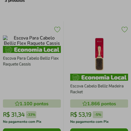
air fryer
4
º
3
produtos
iphone
5
º
Escova Para Cabelo Belliz Flex
Raquete Cassis
Escova Cabelo Belliz Madeira
Racket
1.100
pontos
1.866
pontos
R$
31
,
34
R$
53
,
19
-
33%
-
5%
No pagamento com Pix
No pagamento com Pix