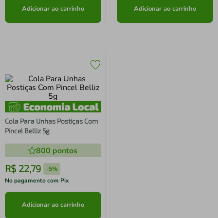
Adicionar ao carrinho
Adicionar ao carrinho
Cola Para Unhas Postiças Com
Pincel Belliz 5g
800
pontos
R$
22
,
79
-
5%
No pagamento com Pix
Adicionar ao carrinho