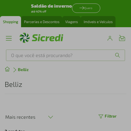
Saldão de inverno
Quero
até 40% off
Shopping
Parcerias e Descontos
Viagens
Imóveis e Veículos
O que você está procurando?
Produtos mais buscados
Belliz
tenis
1
º
Belliz
cafeteira
2
º
perfume
3
º
Filtrar
Mais recentes