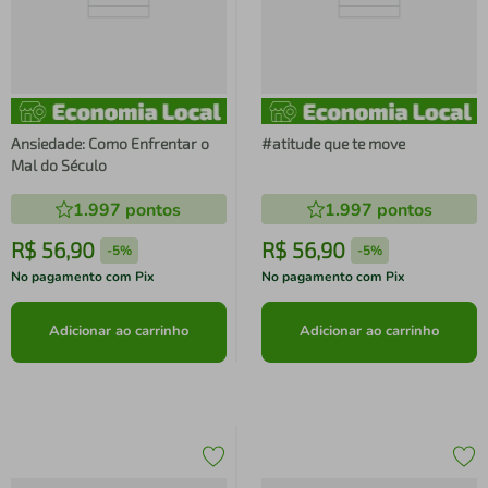
Ansiedade: Como Enfrentar o
#atitude que te move
Mal do Século
1.997
pontos
1.997
pontos
R$
56
,
90
R$
56
,
90
-
5%
-
5%
No pagamento com Pix
No pagamento com Pix
Adicionar ao carrinho
Adicionar ao carrinho