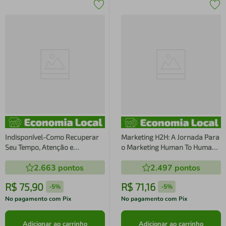
Indisponível-Como Recuperar
Marketing H2H: A Jornada Para
Seu Tempo, Atenção e
o Marketing Human To Human -
Propósito
1 edição 2024
2.663
pontos
2.497
pontos
R$
75
,
90
R$
71
,
16
-
5%
-
5%
No pagamento com Pix
No pagamento com Pix
Adicionar ao carrinho
Adicionar ao carrinho