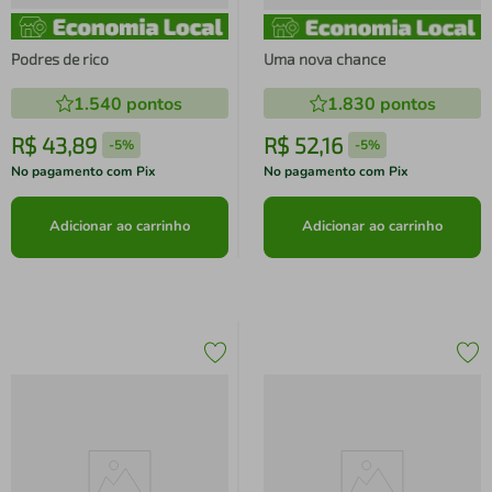
Podres de rico
Uma nova chance
1.540
pontos
1.830
pontos
R$
43
,
89
R$
52
,
16
-
5%
-
5%
No pagamento com Pix
No pagamento com Pix
Adicionar ao carrinho
Adicionar ao carrinho