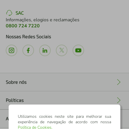
SAC
Informações, elogios e reclamações
0800 724 7220
Nossas Redes Sociais
Sobre nós
+
Políticas
+
Utilizamos cookies neste site para melhorar sua
Ajuda
+
experiência de navegação de acordo com nossa
Política de Cookies
.