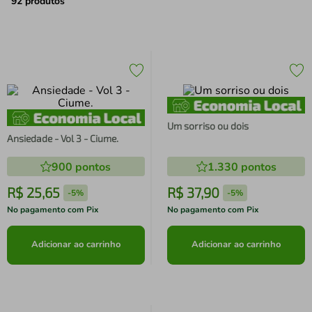
air fryer
4
º
92
produtos
iphone
5
º
Um sorriso ou dois
Ansiedade - Vol 3 - Ciume.
900
pontos
1.330
pontos
R$
25
,
65
R$
37
,
90
-
5%
-
5%
No pagamento com Pix
No pagamento com Pix
Adicionar ao carrinho
Adicionar ao carrinho