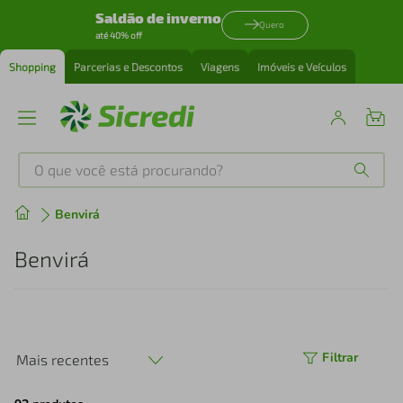
Saldão de inverno
Quero
até 40% off
Shopping
Parcerias e Descontos
Viagens
Imóveis e Veículos
O que você está procurando?
Produtos mais buscados
Benvirá
tenis
1
º
Benvirá
cafeteira
2
º
perfume
3
º
Filtrar
Mais recentes