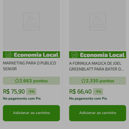
MARKETING PARA O PUBLICO
A FORMULA MAGICA DE JOEL
SENIOR
GREENBLATT PARA BATER O
MERCADO DE AÇÕES
2.663
pontos
2.330
pontos
R$
75
,
90
R$
66
,
40
-
5%
-
5%
No pagamento com Pix
No pagamento com Pix
Adicionar ao carrinho
Adicionar ao carrinho