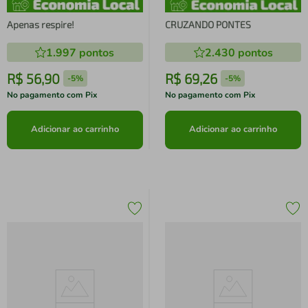
Apenas respire!
CRUZANDO PONTES
1.997
pontos
2.430
pontos
R$
56
,
90
R$
69
,
26
-
5%
-
5%
No pagamento com Pix
No pagamento com Pix
Adicionar ao carrinho
Adicionar ao carrinho