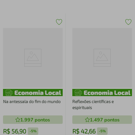
Na antessala do fim do mundo
Reflexões científicas e
espirituais
1.997
pontos
1.497
pontos
R$
56
,
90
R$
42
,
66
-
5%
-
5%