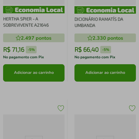
HERTHA SPIER - A
DICIONÁRIO RAMATÍS DA
SOBREVIVENTE A21646
UMBANDA
2.497
pontos
2.330
pontos
R$
71
,
16
R$
66
,
40
-
5%
-
5%
No pagamento com Pix
No pagamento com Pix
Adicionar ao carrinho
Adicionar ao carrinho