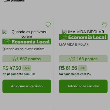
air fryer
4
º
136
produtos
iphone
5
º
UMA VIDA BIPOLAR
Quando as palavras curam
1.667
pontos
2.163
pontos
R$
47
,
50
R$
61
,
66
-
5%
-
5%
No pagamento com Pix
No pagamento com Pix
Adicionar ao carrinho
Adicionar ao carrinho