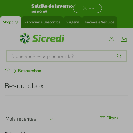
Saldão de inverno
Quero
até 40% off
Shopping
Parcerias e Descontos
Viagens
Imóveis e Veículos
O que você está procurando?
Produtos mais buscados
Besourobox
tenis
1
º
Besourobox
cafeteira
2
º
perfume
3
º
Filtrar
Mais recentes