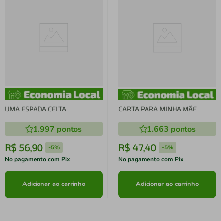
UMA ESPADA CELTA
CARTA PARA MINHA MÃE
1.997
pontos
1.663
pontos
R$
56
,
90
R$
47
,
40
-
5%
-
5%
No pagamento com Pix
No pagamento com Pix
Adicionar ao carrinho
Adicionar ao carrinho