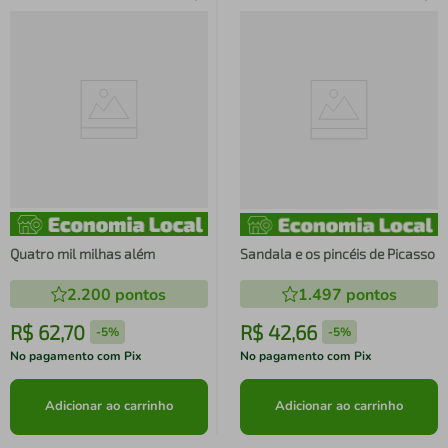
Quatro mil milhas além
Sandala e os pincéis de Picasso
2.200
pontos
1.497
pontos
R$
62
,
70
R$
42
,
66
-
5%
-
5%
No pagamento com Pix
No pagamento com Pix
Adicionar ao carrinho
Adicionar ao carrinho