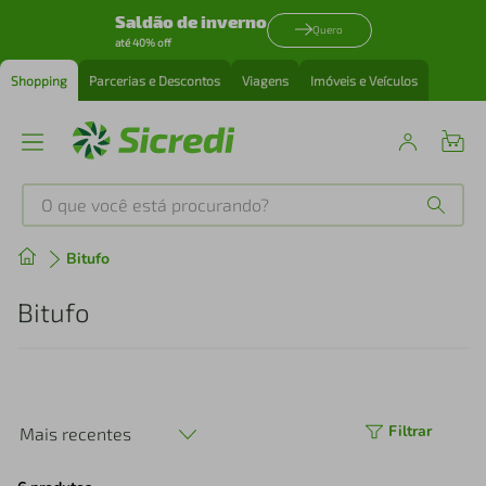
Saldão de inverno
Quero
até 40% off
Shopping
Parcerias e Descontos
Viagens
Imóveis e Veículos
O que você está procurando?
Produtos mais buscados
Bitufo
tenis
1
º
Bitufo
cafeteira
2
º
perfume
3
º
Filtrar
Mais recentes