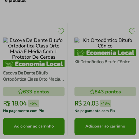
air fryer
4
º
6
produtos
iphone
5
º
Kit Ortodôntico Bitufo Cônico
Escova De Dente Bitufo
Ortodôntica Class Orto Macia E
Média Com 1 Protetor De
633
pontos
843
pontos
Cerdas
R$
18
,
04
R$
24
,
03
-
5%
-
48%
No pagamento com Pix
No pagamento com Pix
Adicionar ao carrinho
Adicionar ao carrinho