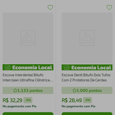
Escova Interdental Bitufo
Escova Dentl Bitufo Dois Tufos
Interclean Ultrafina Cilíndrica 2
Com 2 Protetores De Cerdas
Milímetros 6 Unidades
1.133
pontos
1.000
pontos
R$
32
,
29
R$
28
,
49
-
5%
-
5%
No pagamento com Pix
No pagamento com Pix