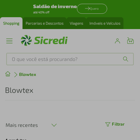
Saldão de inverno
Quero
até 40% off
Shopping
Parcerias e Descontos
Viagens
Imóveis e Veículos
O que você está procurando?
Produtos mais buscados
Blowtex
tenis
1
º
Blowtex
cafeteira
2
º
perfume
3
º
Filtrar
Mais recentes