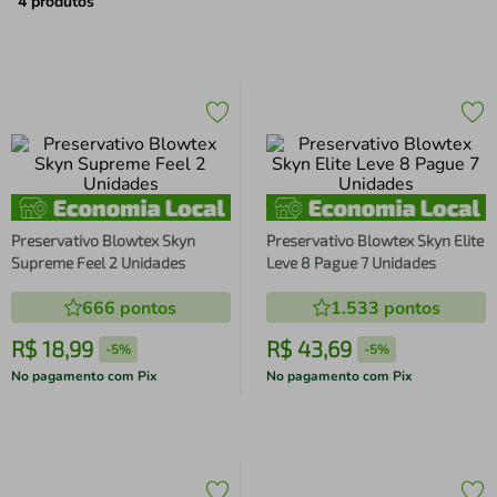
air fryer
4
º
4
produtos
iphone
5
º
Preservativo Blowtex Skyn
Preservativo Blowtex Skyn Elite
Supreme Feel 2 Unidades
Leve 8 Pague 7 Unidades
666
pontos
1.533
pontos
R$
18
,
99
R$
43
,
69
-
5%
-
5%
No pagamento com Pix
No pagamento com Pix