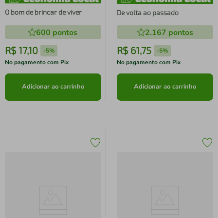
O bom de brincar de viver
De volta ao passado
600
pontos
2.167
pontos
R$
17
,
10
R$
61
,
75
-
5%
-
5%
No pagamento com Pix
No pagamento com Pix
Adicionar ao carrinho
Adicionar ao carrinho