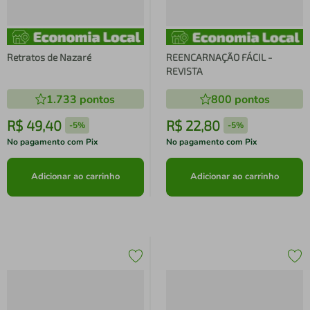
Retratos de Nazaré
REENCARNAÇÃO FÁCIL -
REVISTA
1.733
pontos
800
pontos
R$
49
,
40
R$
22
,
80
-
5%
-
5%
No pagamento com Pix
No pagamento com Pix
Adicionar ao carrinho
Adicionar ao carrinho