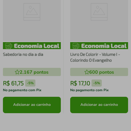
Sabedoria no dia a dia
Livro De Colorir - Volume I -
Colorindo O Evangelho
2.167
pontos
600
pontos
R$
61
,
75
R$
17
,
10
-
5%
-
5%
No pagamento com Pix
No pagamento com Pix
Adicionar ao carrinho
Adicionar ao carrinho