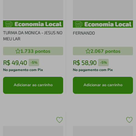
TURMA DA MONICA - JESUS NO
FERNANDO
MEU LAR
1.733
pontos
2.067
pontos
R$
49
,
40
R$
58
,
90
-
5%
-
5%
No pagamento com Pix
No pagamento com Pix
Adicionar ao carrinho
Adicionar ao carrinho