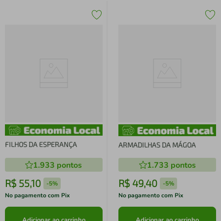
FILHOS DA ESPERANÇA
ARMADILHAS DA MÁGOA
1.933
pontos
1.733
pontos
R$
55
,
10
R$
49
,
40
-
5%
-
5%
No pagamento com Pix
No pagamento com Pix
Adicionar ao carrinho
Adicionar ao carrinho