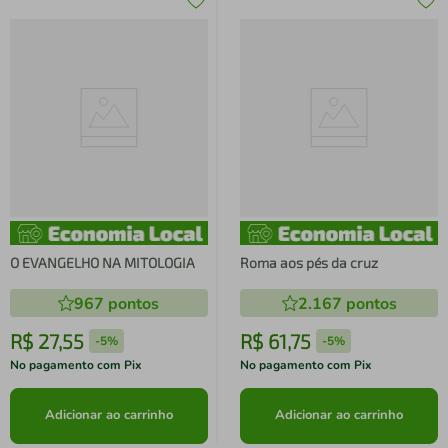
O EVANGELHO NA MITOLOGIA
Roma aos pés da cruz
967
pontos
2.167
pontos
R$
27
,
55
R$
61
,
75
-
5%
-
5%
No pagamento com Pix
No pagamento com Pix
Adicionar ao carrinho
Adicionar ao carrinho