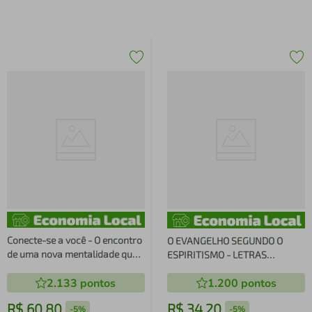
Conecte-se a você - O encontro
O EVANGELHO SEGUNDO O
de uma nova mentalidade que
ESPIRITISMO - LETRAS
transformará a sua vida
GIGANTES
2.133
pontos
1.200
pontos
R$
60
,
80
R$
34
,
20
-
5%
-
5%