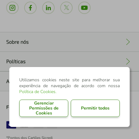
Sobre nós
+
Políticas
+
Utilizamos cookies neste site para melhorar sua
Ajuda
+
experiência de navegação de acordo com nossa
Política de Cookies
.
Gerenciar
Formas de Pagamento
Permissões de
Permitir todos
Cookies
*Pontos dos Cartões Sicredi