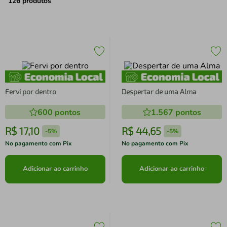
air fryer
4
º
126
produtos
iphone
5
º
Fervi por dentro
Despertar de uma Alma
600
pontos
1.567
pontos
R$
17
,
10
R$
44
,
65
-
5%
-
5%
No pagamento com Pix
No pagamento com Pix
Adicionar ao carrinho
Adicionar ao carrinho