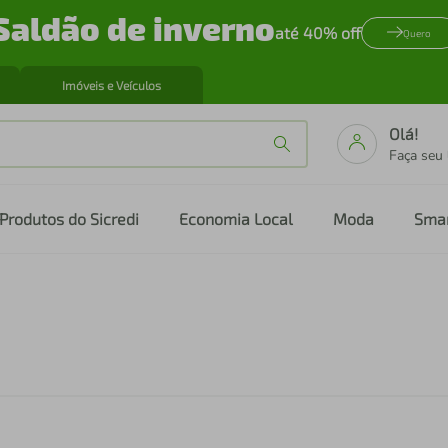
Saldão de inverno
até 40% off
Quero
Imóveis e Veículos
Olá!
Faça seu
Produtos do Sicredi
Economia Local
Moda
Sma