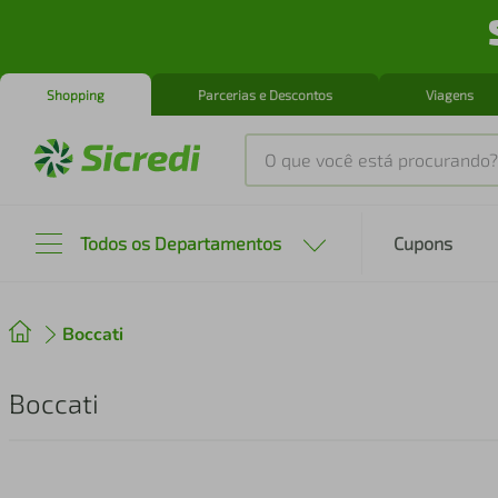
Shopping
Parcerias e Descontos
Viagens
O que você está procurando?
Produtos mais buscados
Todos os Departamentos
Cupons
tenis
1
º
Boccati
cafeteira
2
º
perfume
3
º
Boccati
air fryer
4
º