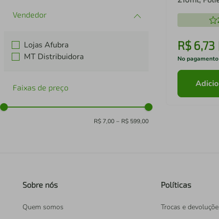
Translúcida
R$
6
,
73
Lojas Afubra
MT Distribuidora
No pagamento
Adicio
Faixas de preço
R$ 7,00
–
R$ 599,00
Sobre nós
Políticas
Quem somos
Trocas e devoluçõe