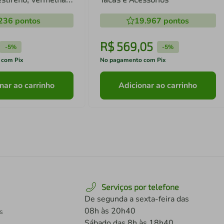
 - 24699.02
236
pontos
19.967
pontos
R$
569
,
05
-
5%
-
5%
 com Pix
No pagamento com Pix
nar ao carrinho
Adicionar ao carrinho
Serviços por telefone
De segunda a sexta-feira das
08h às 20h40
s
Sábado das 8h às 18h40