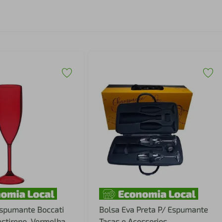
Espumante Boccati
Bolsa Eva Preta P/ Espumante
estireno, Vermelha
Tacas e Acessorios