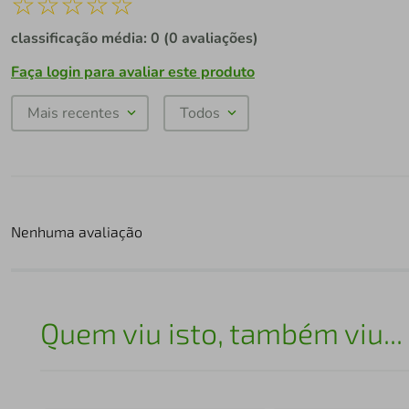
☆
☆
☆
☆
☆
classificação média: 0
(0 avaliações)
Faça login para avaliar este produto
Mais recentes
Todos
Nenhuma avaliação
Quem viu isto, também viu...