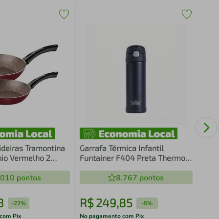
Anel
Garr
ideiras Tramontina
Garrafa Térmica Infantil
nio Vermelho 2
Funtainer F404 Preta Thermos
- 470ml
.010
pontos
8.767
pontos
8
R$
249
,
85
R$
-
22%
-
5%
com Pix
No pagamento com Pix
No pa