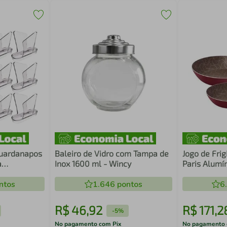
Guardanapos
Baleiro de Vidro com Tampa de
Jogo de Frig
a
Inox 1600 ml - Wincy
Paris Alumí
sa Café
Peças
ntos
1.646
pontos
6
R$
46
,
92
R$
171
,
2
-
5%
No pagamento com Pix
No pagamento 