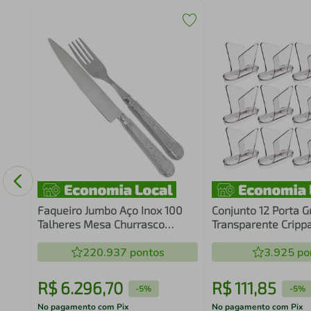
s em
Faqueiro Jumbo Aço Inox 100
Conjunto 12 Porta 
Talheres Mesa Churrasco
Transparente Cripp
Prateado Restaurantes Facas
Organizador de Me
Garfos
220.937
pontos
Restaurante
3.925
po
R$
6
.
296
,
70
R$
111
,
85
-
5%
-
5%
No pagamento com Pix
No pagamento com Pix