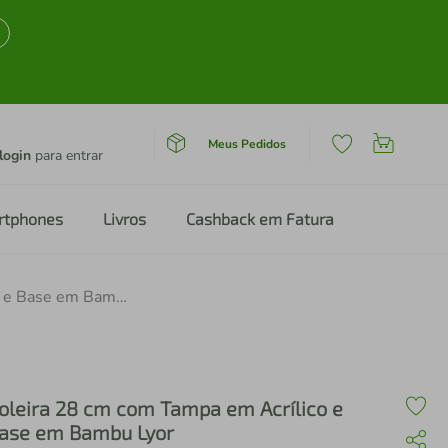
Meus Pedidos
login
para entrar
rtphones
Livros
Cashback em Fatura
Boleira 28 cm com Tampa em Acrílico e Base em Bambu Lyor
oleira 28 cm com Tampa em Acrílico e
ase em Bambu Lyor