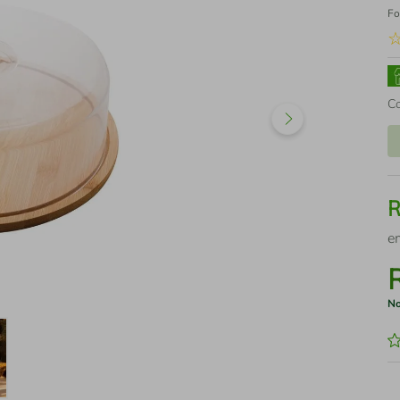
Fo
C
e
No