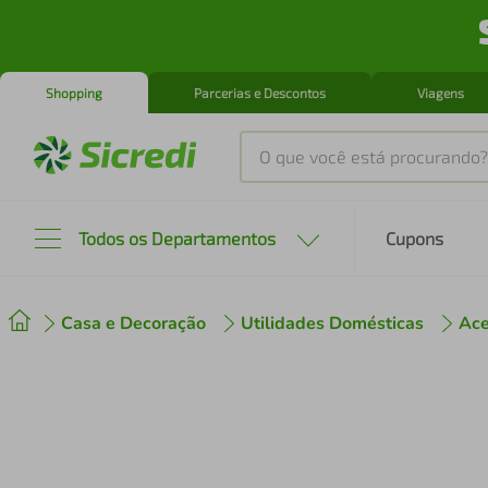
Shopping
Parcerias e Descontos
Viagens
O que você está procurando?
Produtos mais buscados
Todos os Departamentos
Cupons
tenis
1
º
Casa e Decoração
Utilidades Domésticas
Ace
cafeteira
2
º
perfume
3
º
air fryer
4
º