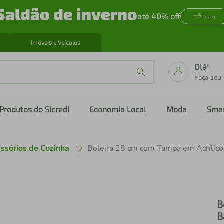
Saldão de inverno
até 40% off
Quero
Imóveis e Veículos
Olá!
Faça seu
Produtos do Sicredi
Economia Local
Moda
Sma
ssórios de Cozinha
B
B