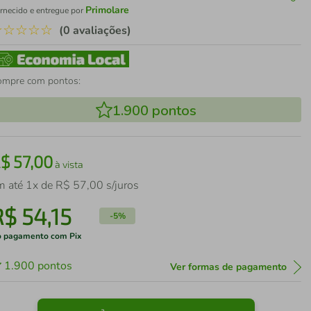
Primolare
rnecido e entregue por
☆
☆
☆
☆
☆
(0 avaliações)
ompre com pontos:
1.900
pontos
R$
57
,
00
à vista
m até
1
x de
R$
57
,
00
s/juros
R$
54
,
15
-
5%
 pagamento com Pix
1.900
pontos
Ver formas de pagamento