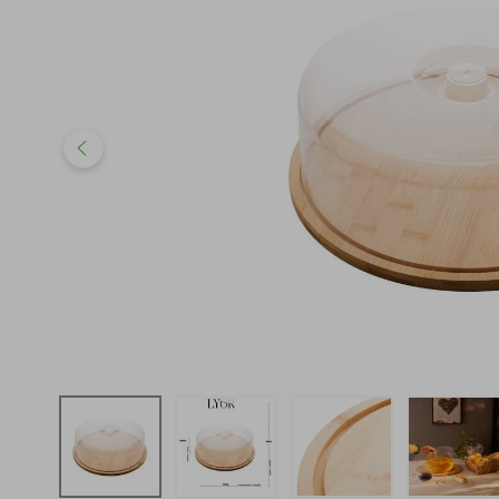
iphone
5
º