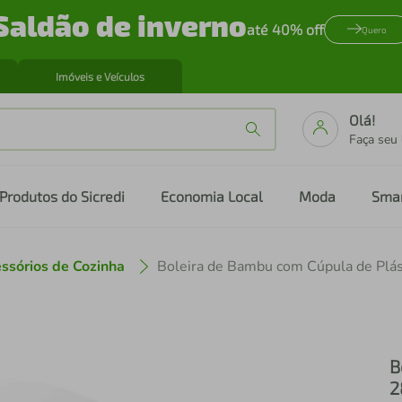
Saldão de inverno
até 40% off
Quero
Imóveis e Veículos
Olá!
Faça seu
Produtos do Sicredi
Economia Local
Moda
Sma
ssórios de Cozinha
B
2