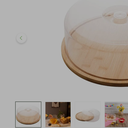
iphone
5
º