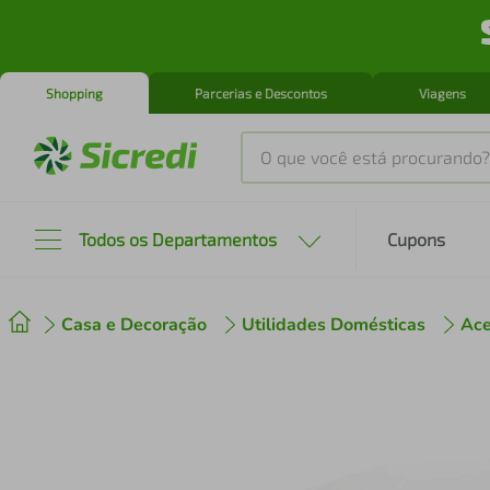
Shopping
Parcerias e Descontos
Viagens
O que você está procurando?
Produtos mais buscados
Todos os Departamentos
Cupons
tenis
1
º
Casa e Decoração
Utilidades Domésticas
Ace
cafeteira
2
º
perfume
3
º
air fryer
4
º