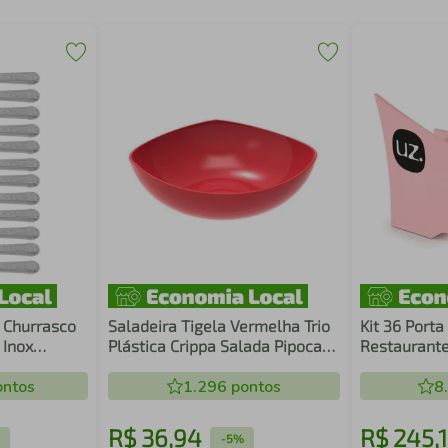
 Churrasco
Saladeira Tigela Vermelha Trio
Kit 36 Port
 Inox
Plástica Crippa Salada Pipoca
Restaurante
Sobremesa Doces
Para Mesa 
ntos
1.296
pontos
8
R$
36
,
94
R$
245
,
-
5%