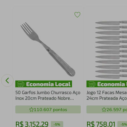
ria
50 Garfos Jumbo Churrasco Aço
Jogo 12 Facas Mesa
Inox 20cm Prateado Nobre
24cm Prateada Aço
Mesa Churrascaria Restaurante
Serrilhada Carne
110.607
pontos
26.597
po
R$
3
.
152
,
29
R$
758
,
01
-
5%
-
5%