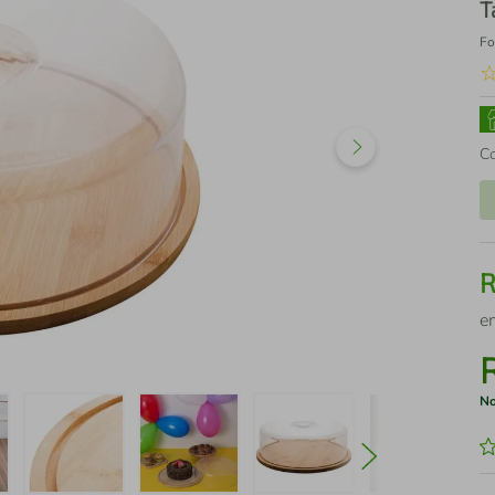
T
Fo
C
e
No