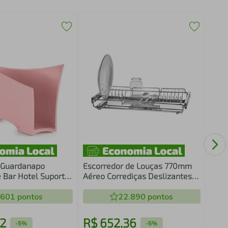
Bole
Crip
Port
a Guardanapo
Escorredor de Louças 770mm
 Bar Hotel Suporte
Aéreo Corrediças Deslizantes
Uz Rosa
com Bandeja Inox Schmitt
.601
pontos
22.890
pontos
12
R$
652
,
36
R$
-
5%
-
5%