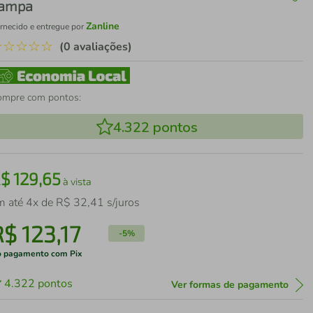
ampa
Zanline
rnecido e entregue por
☆
☆
☆
☆
☆
(0 avaliações)
ompre com pontos:
4.322
pontos
R$
129
,
65
à vista
m até
4
x de
R$
32
,
41
s/juros
R$
123
,
17
-
5%
 pagamento com Pix
4.322
pontos
Ver formas de pagamento