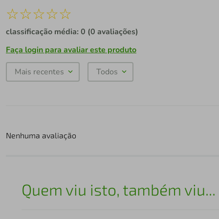
☆
☆
☆
☆
☆
classificação média: 0
(0 avaliações)
Faça login para avaliar este produto
Mais recentes
Todos
Nenhuma avaliação
Quem viu isto, também viu...