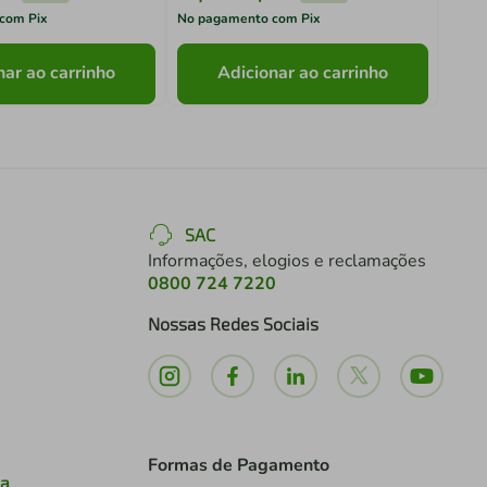
com Pix
No pagamento com Pix
No pa
nar ao carrinho
Adicionar ao carrinho
SAC
Informações, elogios e reclamações
0800 724 7220
Nossas Redes Sociais
Formas de Pagamento
ia