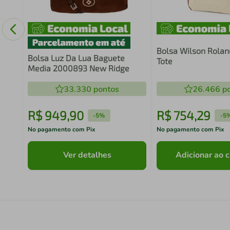
ANG
Bolsa Wilson Rolan
Bolsa Luz Da Lua Baguete
Tote
Media 2000893 New Ridge
33.330
pontos
26.466
po
R$
949
,
90
R$
754
,
29
-
5%
-
5
No pagamento com Pix
No pagamento com Pix
Ver detalhes
Adicionar ao c