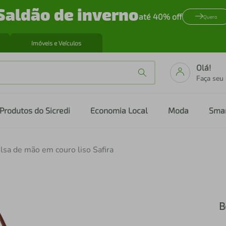
Saldão de inverno
até 40% off
Quero
Imóveis e Veículos
Olá!
Faça seu
Produtos do Sicredi
Economia Local
Moda
Sma
lsa de mão em couro liso Safira
B