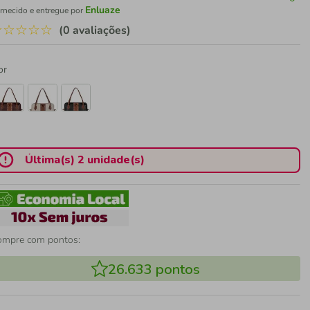
Enluaze
rnecido e entregue por
☆
☆
☆
☆
☆
(0 avaliações)
or
Última(s) 2 unidade(s)
ompre com pontos:
26.633
pontos