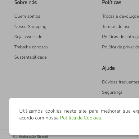
Sobre nós
Políticas
Quem somos
Trocas e devoluçõe
Nosso Shopping
Termos de uso
Seja associado
Políticas de entreg
Trabalhe conosco
Política de privaci
Sustentabilidade
Ajuda
Dúvidas frequente
Segurança
Utilizamos cookies neste site para melhorar sua ex
acordo com nossa
Política de Cookies
.
Confederação Sicredi