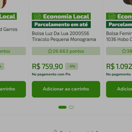
d Garros
Bolsa Luz Da Lua 2000556
Bolsa Femin
Tiracolo Pequena Monograma
1036 Hobo 
ntos
26.663
pontos
38
R$
759
,
90
R$
1
.
092
%
-
5%
No pagamento com Pix
No pagamento 
arrinho
Adicionar ao carrinho
Adicio