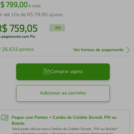
R$
799
,
00
à vista
m até
10
x de
R$
79
,
90
s/juros
R$
759
,
05
-
5%
 pagamento com Pix
26.633
pontos
Ver formas de pagamento
Comprar agora
Adicionar ao carrinho
Pague com Pontos + Cartão de Crédito Sicredi, PIX ou
Boleto
Você pode utilizar seus Cartões de Crédito Sicredi , PIX ou Boleto*
caso não tenha pontos suficientes para a compra deste produto.