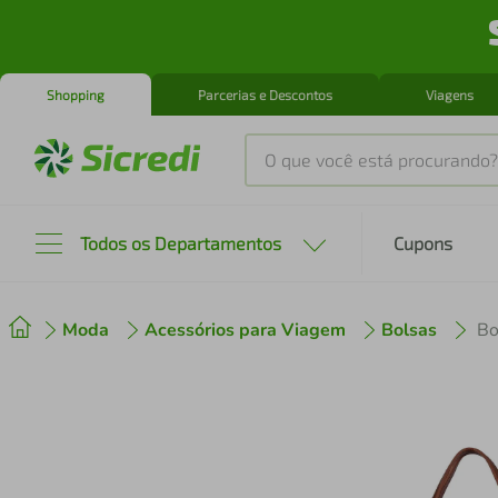
Shopping
Parcerias e Descontos
Viagens
O que você está procurando?
Produtos mais buscados
Todos os Departamentos
Cupons
tenis
1
º
Moda
Acessórios para Viagem
Bolsas
Bo
cafeteira
2
º
perfume
3
º
air fryer
4
º