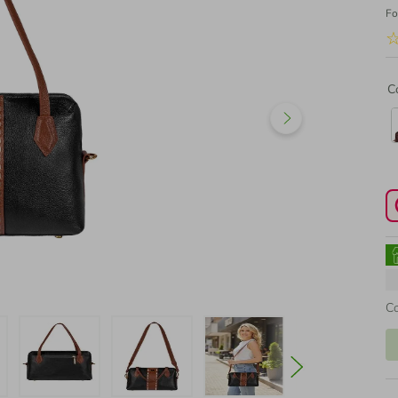
Fo
C
C