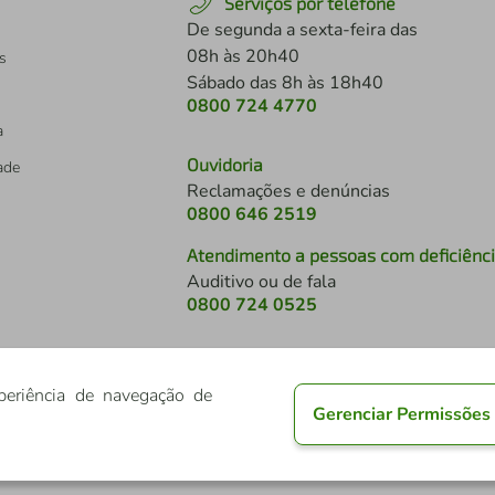
Serviços por telefone
De segunda a sexta-feira das
08h às 20h40
s
Sábado das 8h às 18h40
0800 724 4770
a
Ouvidoria
dade
Reclamações e denúncias
0800 646 2519
Atendimento a pessoas com deficiênc
Auditivo ou de fala
s
0800 724 0525
periência de navegação de
Gerenciar Permissões