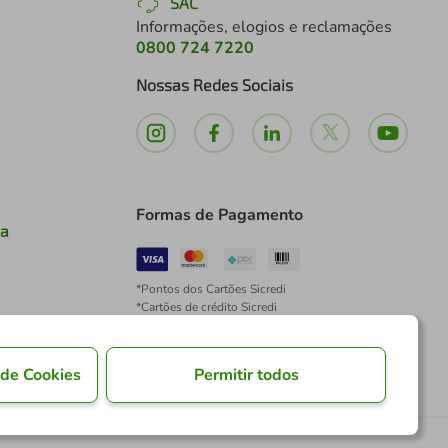
SAC
Informações, elogios e reclamações
0800 724 7220
Nossas Redes Sociais
Formas de Pagamento
ia
*Pontos dos Cartões Sicredi
*Cartões de crédito Sicredi
*Boleto exclusivo para associados PJ
*É vedada a cobrança de preço superior, valor ou
encargo adicional para pagamentos por meio de
 de Cookies
Permitir todos
Pix à vista.