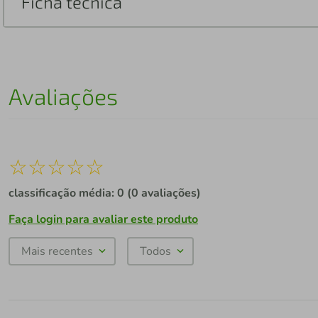
Ficha técnica
Avaliações
☆
☆
☆
☆
☆
classificação média: 0
(0 avaliações)
Faça login para avaliar este produto
Mais recentes
Todos