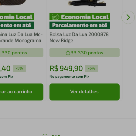
Bols
Mon
ina Luz Da Lua Mc-
Bolsa Luz Da Lua 2000878
Grande Monograma
New Ridge
.330
pontos
33.330
pontos
,
40
R$
949
,
90
R$
-
5%
-
5%
com Pix
No pagamento com Pix
No pa
nar ao carrinho
Ver detalhes