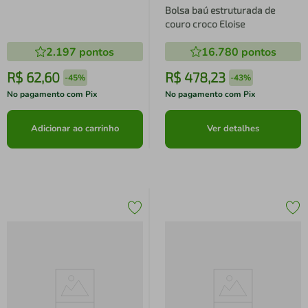
Bolsa baú estruturada de
couro croco Eloise
2.197
pontos
16.780
pontos
R$
62
,
60
R$
478
,
23
-
45%
-
43%
No pagamento com Pix
No pagamento com Pix
Adicionar ao carrinho
Ver detalhes