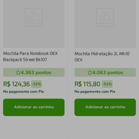
Mochila Para Notebook OEX
Mochila Hidratação 2L Mh10
Backpack Street Bk107
OEX
4.363
pontos
4.063
pontos
R$
124
,
36
R$
115
,
80
-
52%
-
51%
No pagamento com Pix
No pagamento com Pix
Adicionar ao carrinho
Adicionar ao carrinho