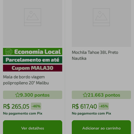
Mochila Tahoe 38L Preto
Nautika
Mala de bordo viagem
polipropileno 20" Malibu
9.300
pontos
21.663
pontos
R$
265
,
05
R$
617
,
40
-
46%
-
45%
No pagamento com Pix
No pagamento com Pix
Ver detalhes
Adicionar ao carrinho