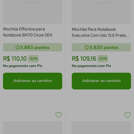
Mochila Effective para
Mochila Para Notebook
Notebook BK110 Cinza OEX
Executive Com Usb 15.6 Preta
OEX
3.863
pontos
3.830
pontos
R$
110
,
10
R$
109
,
16
-
52%
-
52%
No pagamento com Pix
No pagamento com Pix
Adicionar ao carrinho
Adicionar ao carrinho