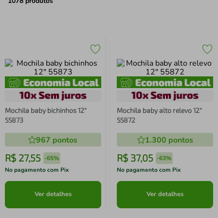
air fryer
4
º
1078
produtos
iphone
5
º
Mochila baby bichinhos 12"
Mochila baby alto relevo 12"
55873
55872
967
pontos
1.300
pontos
R$
27
,
55
R$
37
,
05
-
65%
-
63%
No pagamento com Pix
No pagamento com Pix
Ver detalhes
Ver detalhes