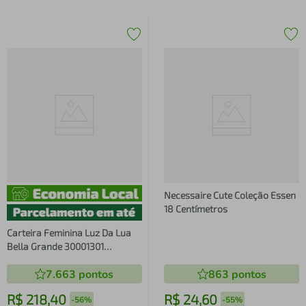
Necessaire Cute Coleção Essen
18 Centímetros
Carteira Feminina Luz Da Lua
Bella Grande 30001301
Lux/Atac
7.663
pontos
863
pontos
R$
218
,
40
R$
24
,
60
-
56%
-
55%