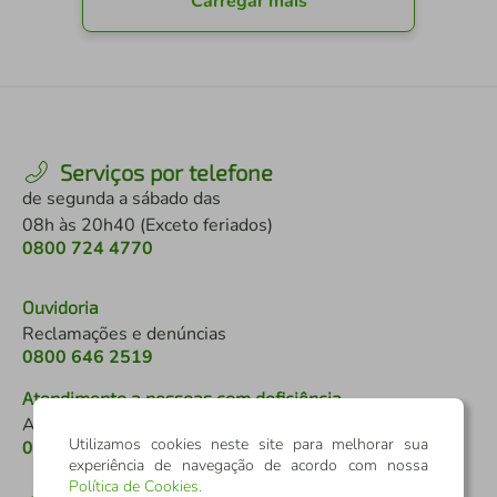
Carregar mais
Serviços por telefone
de segunda a sábado das
08h às 20h40 (Exceto feriados)
0800 724 4770
Ouvidoria
Reclamações e denúncias
0800 646 2519
Atendimento a pessoas com deficiência
Auditivo ou de fala
Utilizamos cookies neste site para melhorar sua
0800 724 0525
experiência de navegação de acordo com nossa
Política de Cookies
.