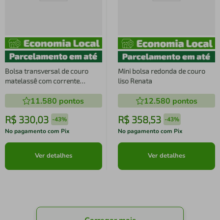
Bolsa transversal de couro
Mini bolsa redonda de couro
matelassê com corrente
liso Renata
Mirella
11.580
pontos
12.580
pontos
R$
330
,
03
R$
358
,
53
-
43%
-
43%
No pagamento com Pix
No pagamento com Pix
Ver detalhes
Ver detalhes