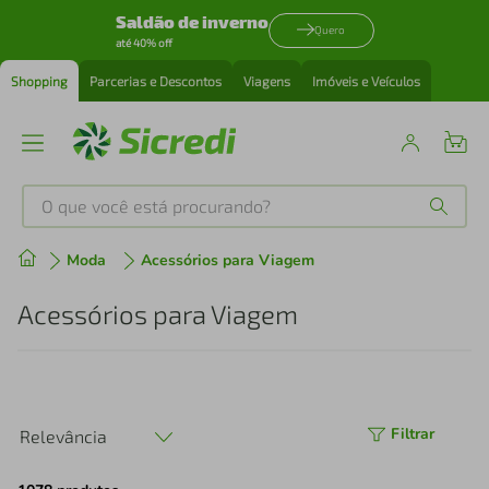
Saldão de inverno
Quero
até 40% off
Shopping
Parcerias e Descontos
Viagens
Imóveis e Veículos
O que você está procurando?
Produtos mais buscados
Moda
Acessórios para Viagem
tenis
1
º
Acessórios para Viagem
cafeteira
2
º
perfume
3
º
Filtrar
Relevância