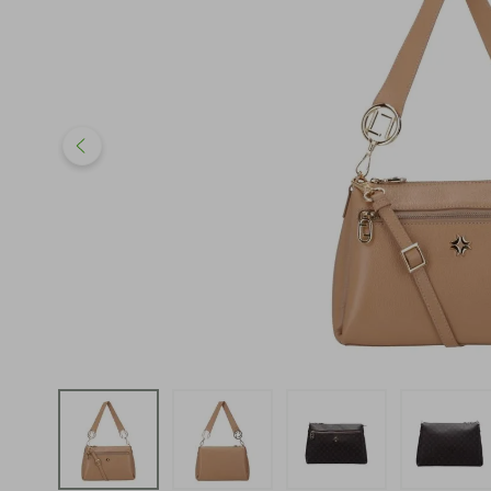
iphone
5
º