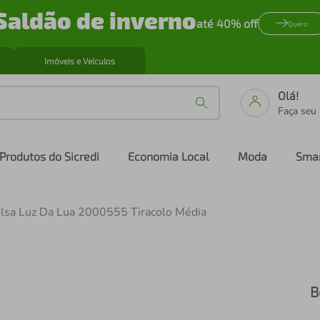
Saldão de inverno
até 40% off
Quero
Imóveis e Veículos
Olá!
Faça seu
Produtos do Sicredi
Economia Local
Moda
Sma
lsa Luz Da Lua 2000555 Tiracolo Média
B