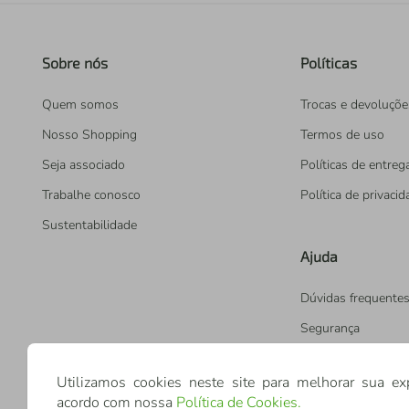
Sobre nós
Políticas
Quem somos
Trocas e devoluçõe
Nosso Shopping
Termos de uso
Seja associado
Políticas de entreg
Trabalhe conosco
Política de privaci
Sustentabilidade
Ajuda
Dúvidas frequente
Segurança
Utilizamos cookies neste site para melhorar sua ex
acordo com nossa
Política de Cookies
.