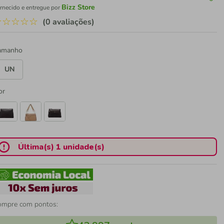
Bizz Store
rnecido e entregue por
☆
☆
☆
☆
☆
(0 avaliações)
amanho
UN
or
Última(s) 1 unidade(s)
ompre com pontos: