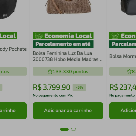
body Pochete
Bolsa Feminina Luz Da Lua
Bolsa Morm
2000738 Hobo Média Madras
Ouro
ntos
133.330
pontos
8
R$
3
.
799
,
90
R$
237
,
-
5%
No pagamento com Pix
No pagamento 
arrinho
Adicionar ao carrinho
Adicio