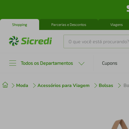
Shopping
Parcerias e Descontos
Viagens
O que você está procurando?
Produtos mais buscados
Todos os Departamentos
Cupons
tenis
1
º
Moda
Acessórios para Viagem
Bolsas
Bo
cafeteira
2
º
perfume
3
º
air fryer
4
º