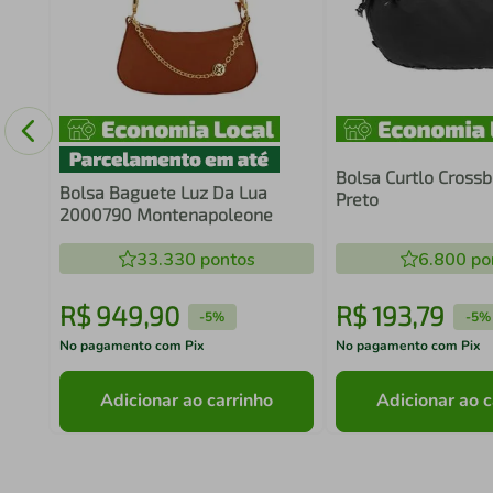
Bolsa Curtlo Cross
Bolsa Baguete Luz Da Lua
Preto
2000790 Montenapoleone
33.330
pontos
6.800
po
R$
949
,
90
R$
193
,
79
-
5%
-
5%
No pagamento com Pix
No pagamento com Pix
Adicionar ao carrinho
Adicionar ao c