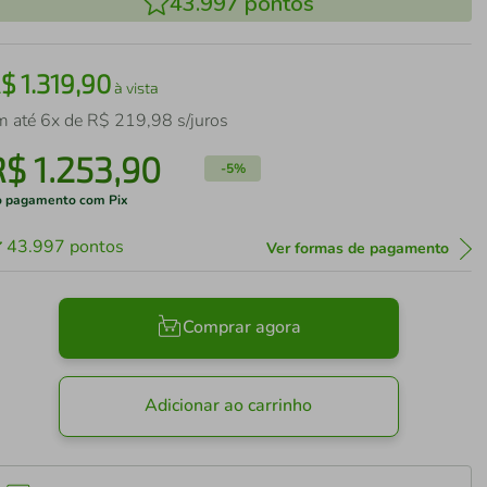
43.997
pontos
R$
1
.
319
,
90
à vista
m até
6
x de
R$
219
,
98
s/juros
R$
1
.
253
,
90
-
5%
 pagamento com Pix
43.997
pontos
Ver formas de pagamento
Comprar agora
Adicionar ao carrinho