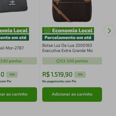
Bols
100
Mad
Bolsa Luz Da Lua 2000183
aii Mor-2787
Executiva Extra Grande Mo
.330
pontos
53.330
pontos
40
R$
1
.
519
,
90
R$
-
5%
-
5%
com Pix
No pagamento com Pix
No pa
nar ao carrinho
Adicionar ao carrinho