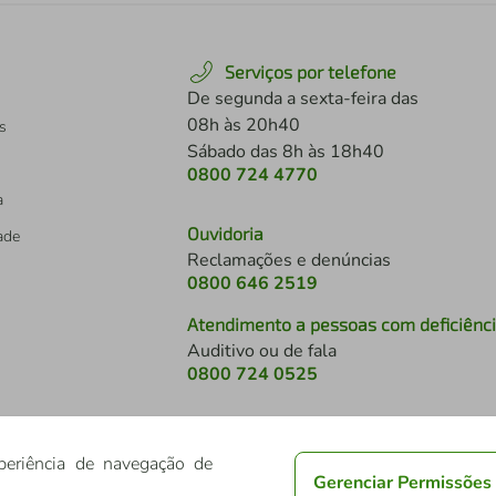
Serviços por telefone
De segunda a sexta-feira das
08h às 20h40
s
Sábado das 8h às 18h40
0800 724 4770
a
Ouvidoria
dade
Reclamações e denúncias
0800 646 2519
Atendimento a pessoas com deficiênc
Auditivo ou de fala
s
0800 724 0525
periência de navegação de
Gerenciar Permissões