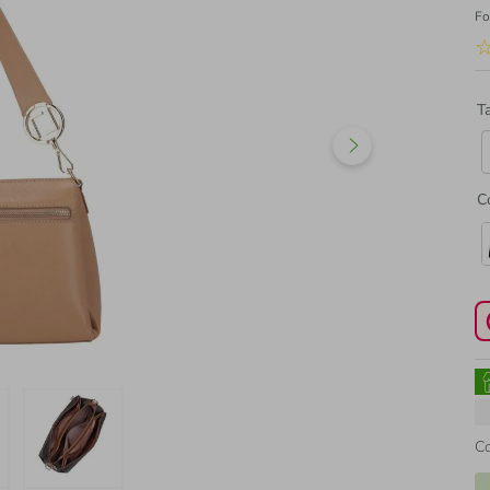
Fo
T
C
C