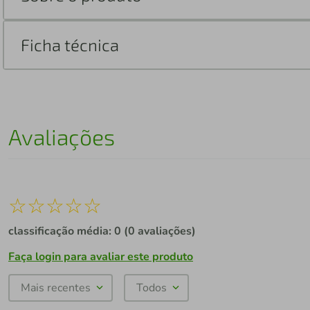
Ficha técnica
Avaliações
☆
☆
☆
☆
☆
classificação média: 0
(0 avaliações)
Faça login para avaliar este produto
Mais recentes
Todos