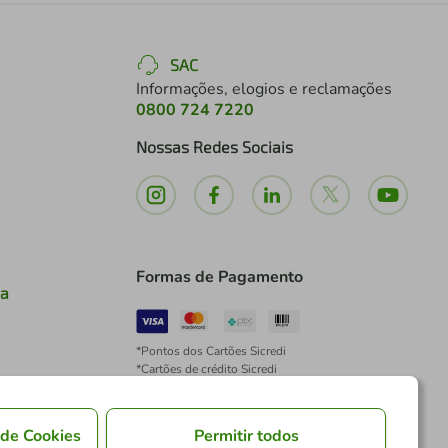
SAC
Informações, elogios e reclamações
0800 724 7220
Nossas Redes Sociais
Formas de Pagamento
ia
*Pontos dos Cartões Sicredi
*Cartões de crédito Sicredi
*Boleto exclusivo para associados PJ
*É vedada a cobrança de preço superior, valor ou
encargo adicional para pagamentos por meio de
 de Cookies
Permitir todos
Pix à vista.