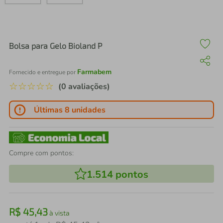
air fryer
4
º
iphone
5
º
Bolsa para Gelo Bioland P
Farmabem
Fornecido e entregue por
☆
☆
☆
☆
☆
(0 avaliações)
Últimas 8 unidades
Compre com pontos:
1.514
pontos
R$
45
,
43
à vista