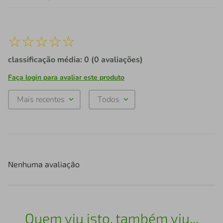
☆
☆
☆
☆
☆
classificação média: 0
(0 avaliações)
Faça login para avaliar este produto
Mais recentes
Todos
Nenhuma avaliação
Quem viu isto, também viu...