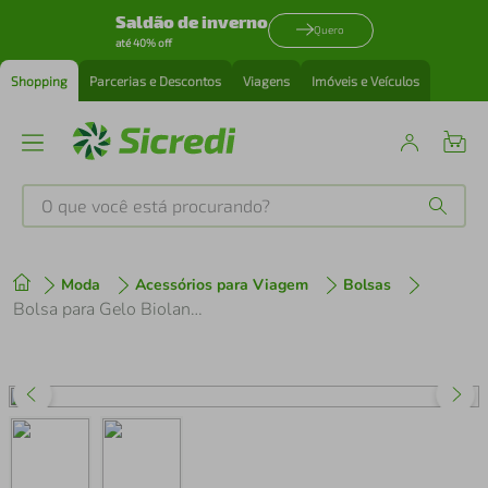
Saldão de inverno
Quero
até 40% off
Shopping
Parcerias e Descontos
Viagens
Imóveis e Veículos
O que você está procurando?
Produtos mais buscados
Moda
Acessórios para Viagem
Bolsas
tenis
1
º
Bolsa para Gelo Bioland P
cafeteira
2
º
perfume
3
º