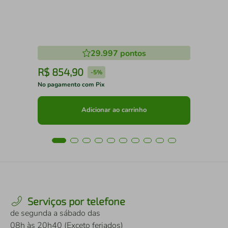
29.997
pontos
R$
854
,
90
R
-
5%
No pagamento com Pix
No 
Adicionar ao carrinho
Serviços por telefone
de segunda a sábado das
08h às 20h40 (Exceto feriados)