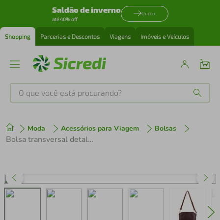
Saldão de inverno
Quero
até 40% off
Shopping
Parcerias e Descontos
Viagens
Imóveis e Veículos
O que você está procurando?
Produtos mais buscados
Moda
Acessórios para Viagem
Bolsas
tenis
1
º
Bolsa transversal detalhe alça corrente couro liso Pérola
cafeteira
2
º
perfume
3
º