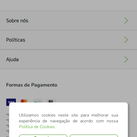
Sobre nós
+
Políticas
+
Ajuda
+
Formas de Pagamento
Utilizamos cookies neste site para melhorar sua
*Pontos dos Cartões Sicredi
*Cartões Sicredi
experiência de navegação de acordo com nossa
*Boleto exclusivo para associados PJ
Política de Cookies
.
*É vedada a cobrança de preço superior, valor ou encargo adicional para