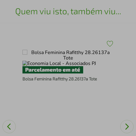
Quem viu isto, também viu...
Bol
20
a
Bolsa Feminina Rafitthy 28.26137a Tote