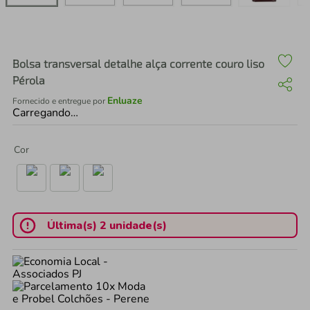
air fryer
4
º
iphone
5
º
Bolsa transversal detalhe alça corrente couro liso
Pérola
Enluaze
Fornecido e entregue por
Carregando…
Cor
Última(s) 2 unidade(s)