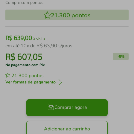
Compre com pontos:
21.300
pontos
R$
639
,
00
à vista
em até
10
x de
R$
63
,
90
s/juros
R$
607
,
05
-
5%
No pagamento com Pix
21.300
pontos
Ver formas de pagamento
Comprar agora
Adicionar ao carrinho