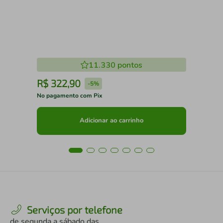
11.330
pontos
R$
322
,
90
R
-
5%
No pagamento com Pix
No 
Adicionar ao carrinho
Serviços por telefone
de segunda a sábado das