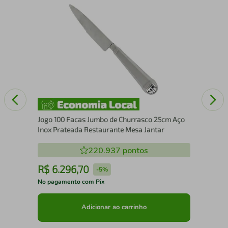
Tam
Aga
Jogo 100 Facas Jumbo de Churrasco 25cm Aço
Inox Prateada Restaurante Mesa Jantar
220.937
pontos
R$
6
.
296
,
70
R
-
5%
No pagamento com Pix
No 
Adicionar ao carrinho