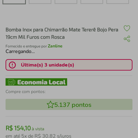
air fryer
4
º
iphone
5
º
Bomba Inox para Chimarrão Mate Tererê Bojo Pera
19cm Mil Furos com Rosca
Zanline
Fornecido e entregue por
Carregando…
Última(s) 3 unidade(s)
Compre com pontos:
5.137
pontos
R$
154
,
10
à vista
em até
5
x de
R$
30
,
82
s/juros