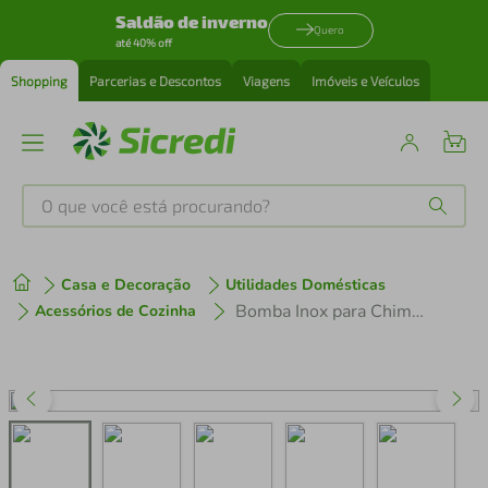
Saldão de inverno
Quero
até 40% off
Shopping
Parcerias e Descontos
Viagens
Imóveis e Veículos
O que você está procurando?
Produtos mais buscados
Casa e Decoração
Utilidades Domésticas
tenis
1
º
Bomba Inox para Chimarrão Mate Tererê Bojo Pera 19cm Mil Furos com Rosca
Acessórios de Cozinha
cafeteira
2
º
perfume
3
º