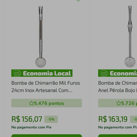
Bomba de Chimarrão Mil Furos
Bomba de Chimar
24cm Inox Artesanal Com
Anel Pérola Bojo 
Gravação Rosca Escovinha
Removível Erva 
5.476
pontos
5.726
Bortonaggio
R$
156
,
07
R$
163
,
19
-
5%
-
No pagamento com Pix
No pagamento com Pi