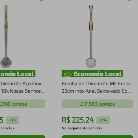
himarrão Aço Inox
Bomba de Chimarrão Mil Furos
 18k Nossa Senhora
25cm Inox Anel Sextavado Com
Rosca Bojo Banho de Ouro
.356
pontos
7.903
pontos
Escovinha
5
R$
225
,
24
-
5%
-
5%
 com Pix
No pagamento com Pix