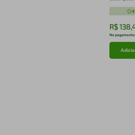
Aço Inox c
4
R$
138
,
No pagamento
Adicio