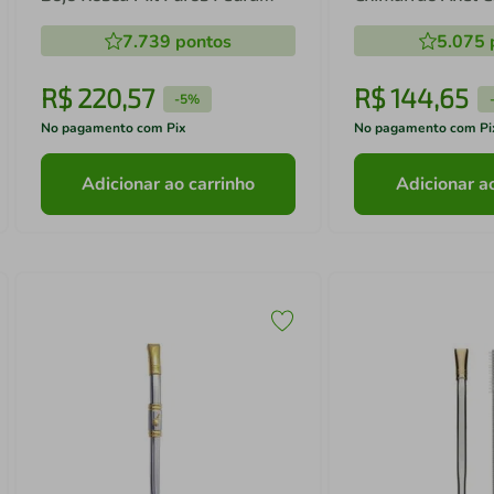
Azul Escovinha Bortonaggio
Inox Escovinha B
7.739
pontos
5.075
R$
220
,
57
R$
144
,
65
-
5%
No pagamento com Pix
No pagamento com Pi
Adicionar ao carrinho
Adicionar a