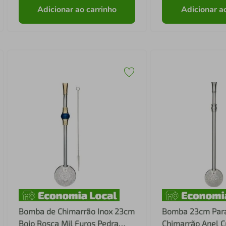
Adicionar ao carrinho
Adicionar a
Bomba de Chimarrão Inox 23cm
Bomba 23cm Para
Bojo Rosca Mil Furos Pedra
Chimarrão Anel C