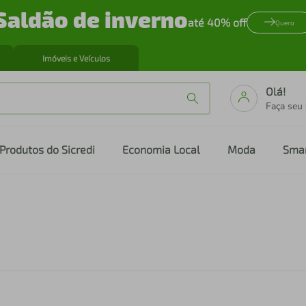
Saldão de inverno
até 40% off
Quero
Imóveis e Veículos
Olá!
Faça seu
Produtos do Sicredi
Economia Local
Moda
Sma