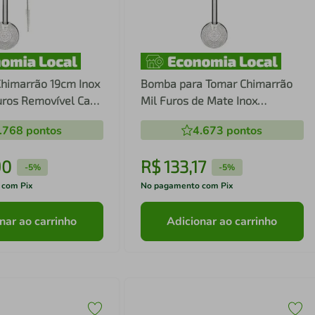
himarrão 19cm Inox
Bomba para Tomar Chimarrão
uros Removível Cano
Mil Furos de Mate Inox
Tererê
Bortonaggio 23,5cm Lisa Bojo
.768
pontos
4.673
pontos
Removível
90
R$
133
,
17
-
5%
-
5%
 com Pix
No pagamento com Pix
nar ao carrinho
Adicionar ao carrinho