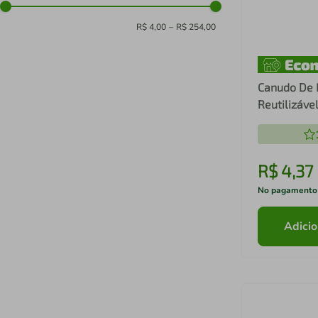
R$ 4,00
–
R$ 254,00
Canudo De 
Reutilizáve
Curvado 6
R$
4
,
37
No pagamento
Adicio