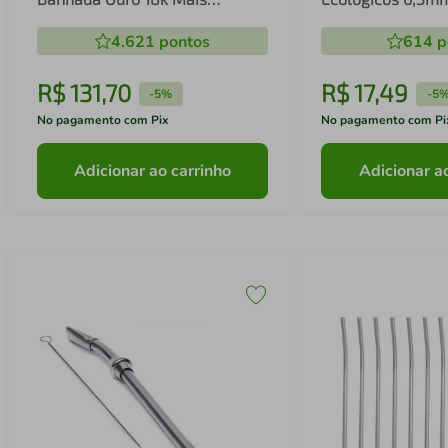
Escovinha
Reutilizáveis Sus
4.621
pontos
614
p
Curvados Borton
R$
131
,
70
R$
17
,
49
-
5%
-
5
No pagamento com Pix
No pagamento com Pi
Adicionar ao carrinho
Adicionar a