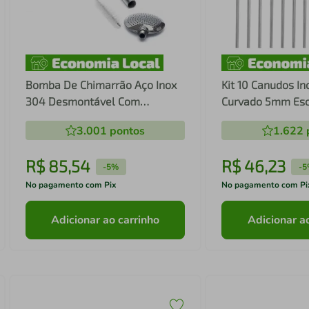
Bomba De Chimarrão Aço Inox
Kit 10 Canudos In
304 Desmontável Com
Curvado 5mm Esc
Escovinha
3.001
pontos
1.622
R$
85
,
54
R$
46
,
23
-
5%
-
5
No pagamento com Pix
No pagamento com Pi
Adicionar ao carrinho
Adicionar a