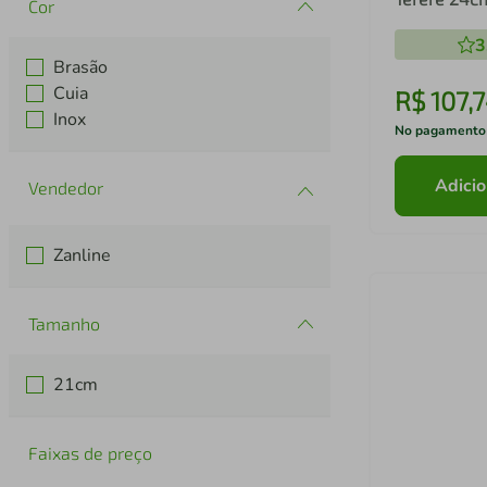
Cor
Violão
3
Brasão
Cuia
R$
107
,
7
Inox
No pagamento
Adicio
Zanline
Tamanho
21cm
Faixas de preço