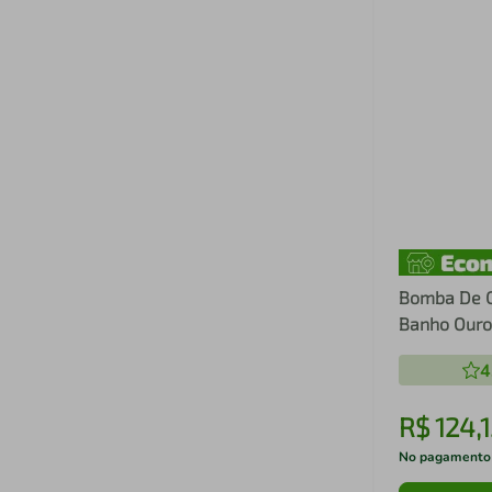
Bomba De C
Banho Ouro
Aparecida
4
R$
124
,
1
No pagamento