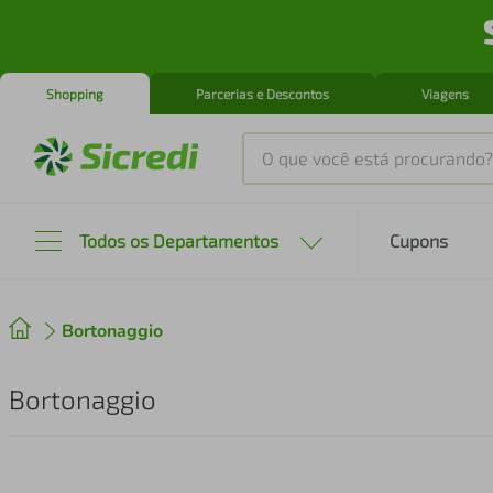
Shopping
Parcerias e Descontos
Viagens
O que você está procurando?
Produtos mais buscados
Todos os Departamentos
Cupons
tenis
1
º
Bortonaggio
cafeteira
2
º
perfume
3
º
Bortonaggio
air fryer
4
º