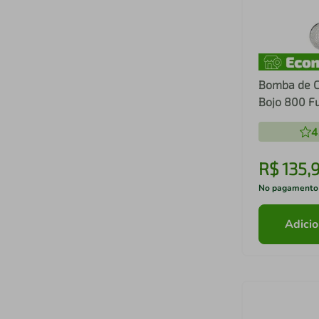
Bomba de C
Bojo 800 F
Trabalhado 
4
R$
135
,
No pagamento
Adicio