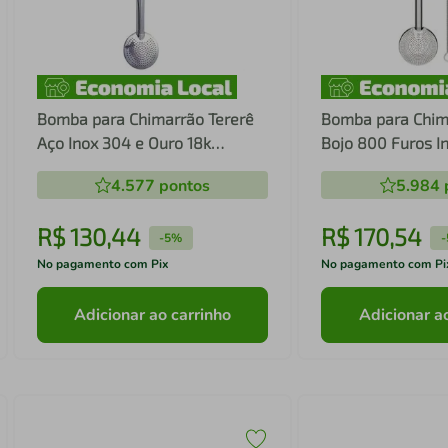
Bomba para Chimarrão Tererê
Bomba para Chim
Aço Inox 304 e Ouro 18k
Bojo 800 Furos I
Pingente Cuia
Dourado Lisa Bor
4.577
pontos
5.984
R$
130
,
44
R$
170
,
54
-
5%
-
No pagamento com Pix
No pagamento com Pi
Adicionar ao carrinho
Adicionar a