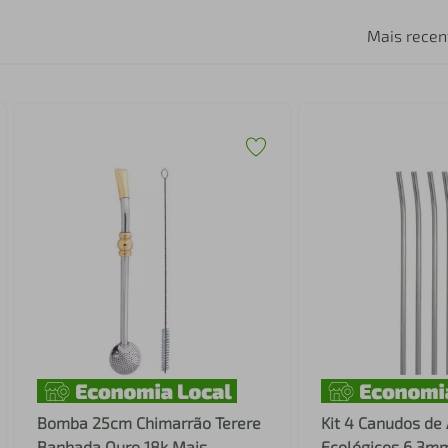
Mais recen
Bomba 25cm Chimarrão Terere
Kit 4 Canudos de 
Banhada Ouro 18k Mais
Ecológicos 6,3m