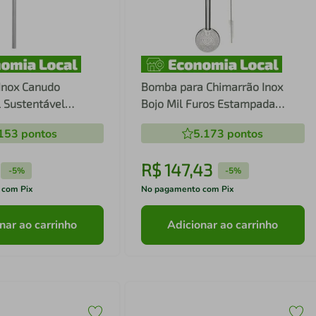
Inox Canudo
Bomba para Chimarrão Inox
l Sustentável
Bojo Mil Furos Estampada
,3mm
24cm Escovinha Bortonaggio
153
pontos
5.173
pontos
R$
147
,
43
-
5%
-
5%
 com Pix
No pagamento com Pix
nar ao carrinho
Adicionar ao carrinho