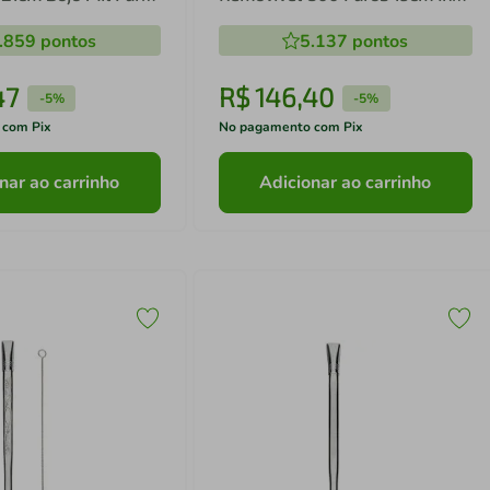
om Rosca para Mate
Cano Trabalhado
.859
pontos
5.137
pontos
47
R$
146
,
40
-
5%
-
5%
 com Pix
No pagamento com Pix
nar ao carrinho
Adicionar ao carrinho