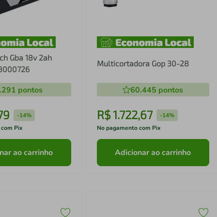
ch Gba 18v 2ah
Multicortadora Gop 30-28
08000726
.291
pontos
60.445
pontos
79
R$
1
.
722
,
67
-
14%
-
14%
 com Pix
No pagamento com Pix
nar ao carrinho
Adicionar ao carrinho