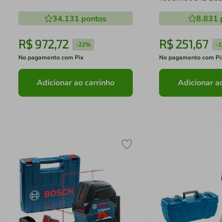
34.131
pontos
8.831
R$
972
,
72
R$
251
,
67
-
22%
-
No pagamento com Pix
No pagamento com Pi
Adicionar ao carrinho
Adicionar a