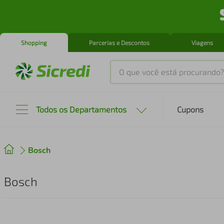
Shopping
Parcerias e Descontos
Viagens
O que você está procurando?
Produtos mais buscados
Todos os Departamentos
Cupons
tenis
1
º
Bosch
cafeteira
2
º
perfume
3
º
Bosch
air fryer
4
º