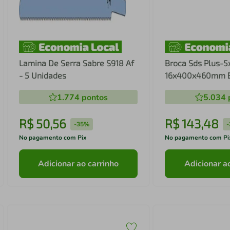
Lamina De Serra Sabre S918 Af
Broca Sds Plus-5
- 5 Unidades
16x400x460mm 
1.774
pontos
5.034
R$
50
,
56
R$
143
,
48
-
35%
-
No pagamento com Pix
No pagamento com Pi
Adicionar ao carrinho
Adicionar a