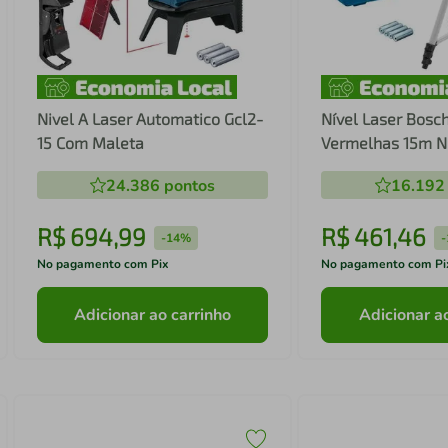
Nivel A Laser Automatico Gcl2-
Nível Laser Bosc
15 Com Maleta
Vermelhas 15m Ni
24.386
pontos
16.192
R$
694
,
99
R$
461
,
46
-
14%
-
No pagamento com Pix
No pagamento com Pi
Adicionar ao carrinho
Adicionar a