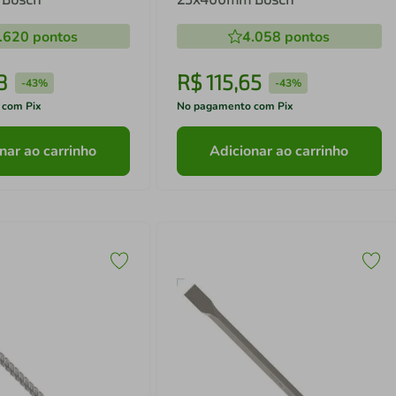
.620
pontos
4.058
pontos
8
R$
115
,
65
-
43%
-
43%
 com Pix
No pagamento com Pix
nar ao carrinho
Adicionar ao carrinho