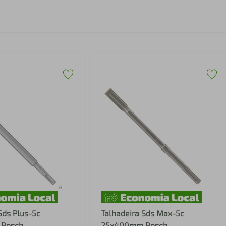
Sds Plus-5c
Talhadeira Sds Max-5c
Bosch
25x400mm Bosch