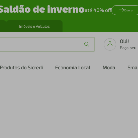
Saldão de inverno
até 40% off
Quero
Imóveis e Veículos
Olá!
Faça seu
Produtos do Sicredi
Economia Local
Moda
Sma