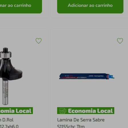
nar ao carrinho
Adicionar ao carrinho
h D.Rol
Lamina De Serra Sabre
12,7xh6,0
S1155chc Ttm