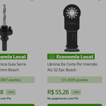
roca Guia Serra
Lâmina De Corte Por Imersão
52mm Bosch
Aiz 32 Epc Bosch
.087
pontos
1.939
pontos
8
R$
55
,
26
-
29%
-
29%
 com Pix
No pagamento com Pix