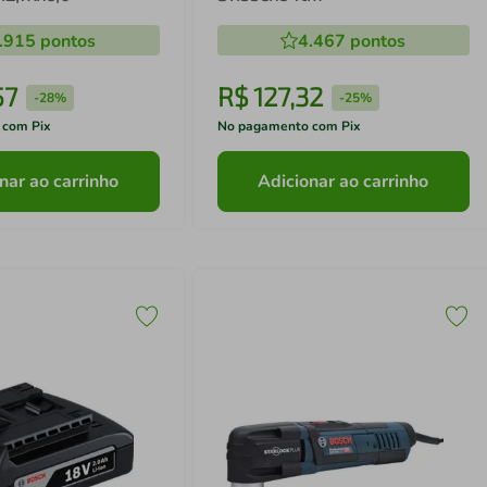
.915
pontos
4.467
pontos
57
R$
127
,
32
-
28%
-
25%
 com Pix
No pagamento com Pix
nar ao carrinho
Adicionar ao carrinho