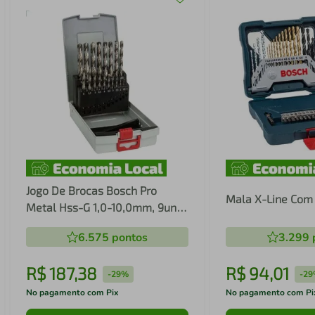
Jogo De Brocas Bosch Pro
Mala X-Line Com
Metal Hss-G 1,0-10,0mm, 9un
Bosch
6.575
pontos
3.299
R$
187
,
38
R$
94
,
01
-
29%
-
29
No pagamento com Pix
No pagamento com Pi