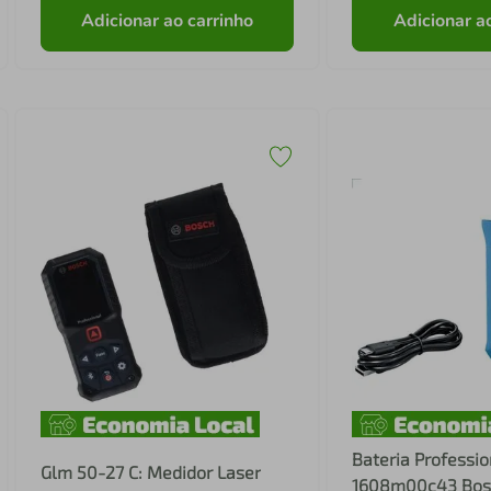
Adicionar ao carrinho
Adicionar a
Bateria Professio
Glm 50-27 C: Medidor Laser
1608m00c43 Bos