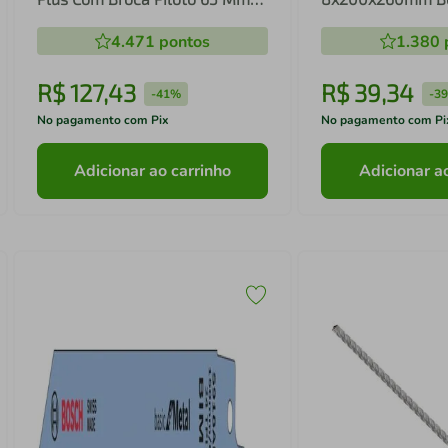
Bosch
4.471
pontos
1.380
R$
127
,
43
R$
39
,
34
-
41%
-
3
No pagamento com Pix
No pagamento com Pi
Adicionar ao carrinho
Adicionar a