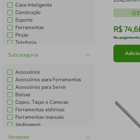
Casa Inteligente
Construção
2
Esporte
Ferramentas
R$
74
,
6
Peças
No pagamento
Telefonia
Utilidades Domésticas
Adicio
Subcategoria
Acessórios
Acessórios para Ferramentas
Acessórios para Servir
Bolsas
Copos, Taças e Canecas
Ferramentas elétricas
Ferramentas manuais
Jardinagem
Materiais Elétricos