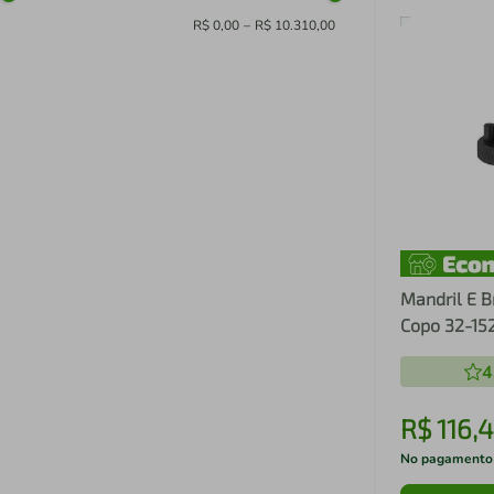
R$ 0,00
–
R$ 10.310,00
Mandril E B
Copo 32-1
4
R$
116
,
4
No pagamento