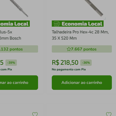
lus-5x
Talhadeira Pro Hex-4c 28 Mm,
0mm Bosch
35 X 520 Mm
.132
pontos
7.667
pontos
75
R$
218
,
50
-
39%
-
36%
 com Pix
No pagamento com Pix
nar ao carrinho
Adicionar ao carrinho