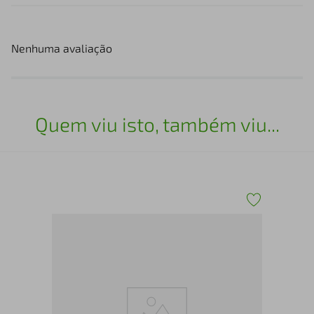
Nenhuma avaliação
Quem viu isto, também viu...
Bot
229