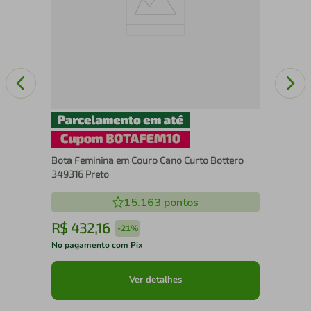
Bota Feminina em Couro Cano Curto Bottero
349316 Preto
15.163
pontos
R$
432
,
16
R
-
21%
No pagamento com Pix
No 
Ver detalhes