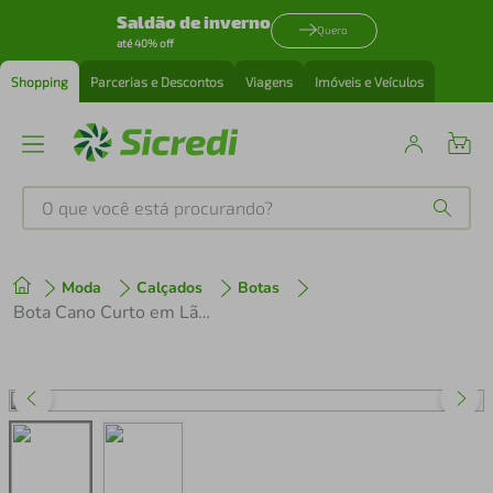
Saldão de inverno
Quero
até 40% off
Shopping
Parcerias e Descontos
Viagens
Imóveis e Veículos
O que você está procurando?
Produtos mais buscados
Moda
Calçados
Botas
tenis
1
º
Bota Cano Curto em Lã - Ref.: 711
cafeteira
2
º
perfume
3
º