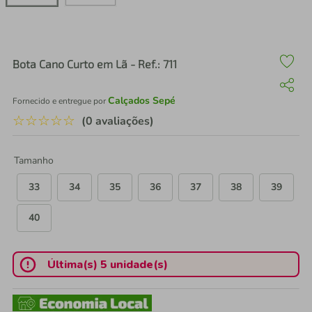
air fryer
4
º
iphone
5
º
Bota Cano Curto em Lã - Ref.: 711
Calçados Sepé
Fornecido e entregue por
☆
☆
☆
☆
☆
(0 avaliações)
Tamanho
33
34
35
36
37
38
39
40
Última(s) 5 unidade(s)