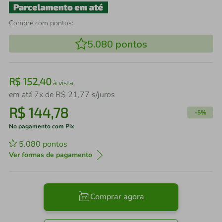
Compre com pontos:
5.080
pontos
R$
152
,
40
à vista
em até
7
x de
R$
21
,
77
s/juros
R$
144
,
78
-
5%
No pagamento com Pix
5.080
pontos
Ver formas de pagamento
Comprar agora