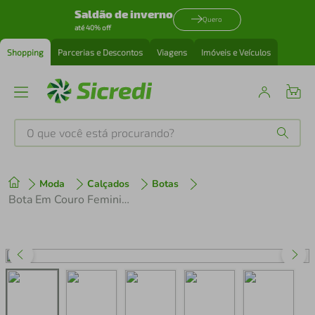
Saldão de inverno
Quero
até 40% off
Shopping
Parcerias e Descontos
Viagens
Imóveis e Veículos
O que você está procurando?
Produtos mais buscados
Moda
Calçados
Botas
tenis
1
º
Bota Em Couro Feminina Bottero de Salto Fino 378201 Preto
cafeteira
2
º
perfume
3
º