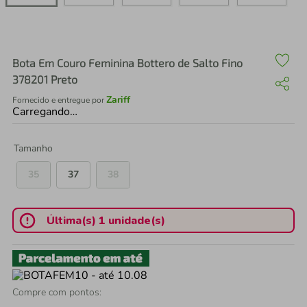
air fryer
4
º
iphone
5
º
Bota Em Couro Feminina Bottero de Salto Fino
378201 Preto
Zariff
Fornecido e entregue por
Carregando…
Tamanho
35
37
38
Última(s) 1 unidade(s)
Compre com pontos: