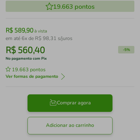
19.663
pontos
R$
589
,
90
à vista
em até
6
x de
R$
98
,
31
s/juros
R$
560
,
40
-
5%
No pagamento com Pix
19.663
pontos
Ver formas de pagamento
Comprar agora
Adicionar ao carrinho