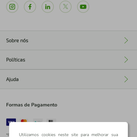
Sobre nós
+
Políticas
+
Ajuda
+
Formas de Pagamento
Utilizamos cookies neste site para melhorar sua
*Pontos dos Cartões Sicredi