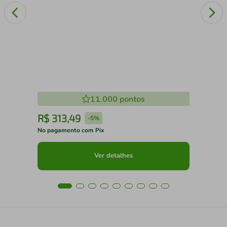
11.000
pontos
R$
313
,
49
R
-
5%
No pagamento com Pix
No 
Ver detalhes