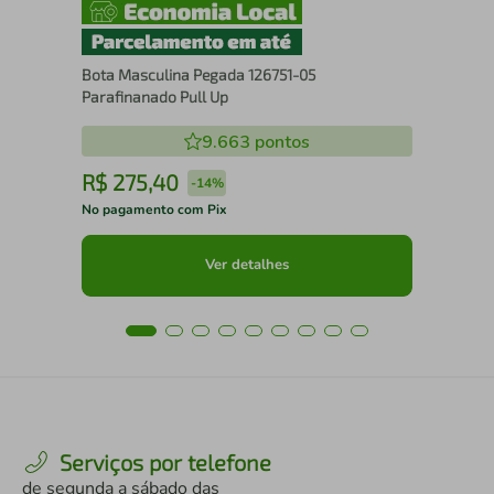
Bota Masculina Pegada 126751-05
Parafinanado Pull Up
9.663
pontos
R$
275
,
40
R
-
14%
No pagamento com Pix
No 
Ver detalhes
Serviços por telefone
de segunda a sábado das