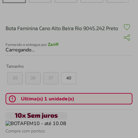
air fryer
4
º
iphone
5
º
Bota Feminina Cano Alto Beira Rio 9045.242 Preto
Zariff
Fornecido e entregue por
Carregando…
Tamanho
35
36
37
40
Última(s) 1 unidade(s)
Compre com pontos: