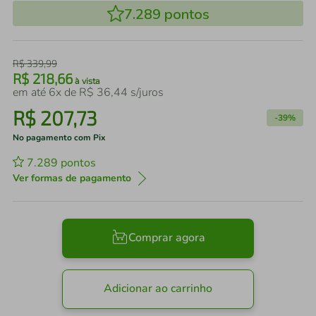
7.289
pontos
R$
339
,
99
R$
218
,
66
à vista
em até
6
x de
R$
36
,
44
s/juros
R$
207
,
73
-
39%
No pagamento com Pix
7.289
pontos
Ver formas de pagamento
Comprar agora
Adicionar ao carrinho