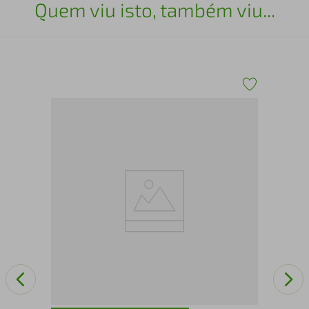
Quem viu isto, também viu...
Bot
Ma