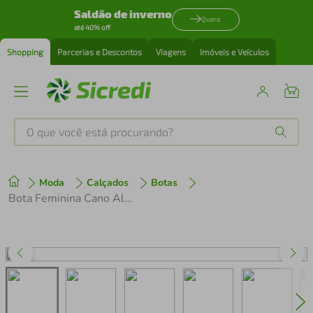
Saldão de inverno
Quero
até 40% off
Shopping
Parcerias e Descontos
Viagens
Imóveis e Veículos
O que você está procurando?
Produtos mais buscados
Moda
Calçados
Botas
tenis
1
º
Bota Feminina Cano Alto Beira Rio 9045.242 Preto
cafeteira
2
º
perfume
3
º