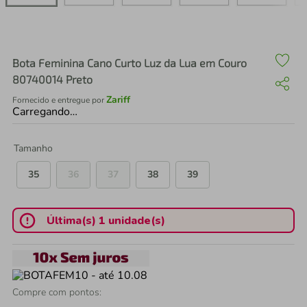
air fryer
4
º
iphone
5
º
Bota Feminina Cano Curto Luz da Lua em Couro
80740014 Preto
Zariff
Fornecido e entregue por
Carregando…
Tamanho
35
36
37
38
39
Última(s) 1 unidade(s)
Compre com pontos: