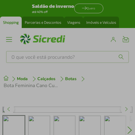
Saldão de inverno
Quero
até 40% off
Shopping
Parcerias e Descontos
Viagens
Imóveis e Veículos
O que você está procurando?
Produtos mais buscados
Moda
Calçados
Botas
tenis
1
º
Bota Feminina Cano Curto Luz da Lua em Couro 80740014 Preto
cafeteira
2
º
perfume
3
º