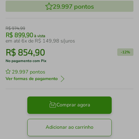
29.997
pontos
R$
974
,
99
R$
899
,
90
à vista
em até
6
x de
R$
149
,
98
s/juros
R$
854
,
90
-
12%
No pagamento com Pix
29.997
pontos
Ver formas de pagamento
Comprar agora
Adicionar ao carrinho