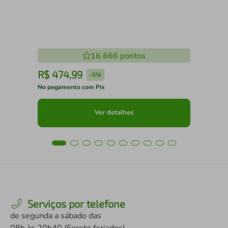
16.666
pontos
R$
474
,
99
R
-
5%
No pagamento com Pix
No 
Ver detalhes
Serviços por telefone
de segunda a sábado das