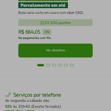
Bota cano curto em couro com zíper 0302
23.300
pontos
R$
664
,
05
R
-
5%
No pagamento com Pix
No 
Ver detalhes
Serviços por telefone
de segunda a sábado das
08h às 20h40 (Exceto feriados)