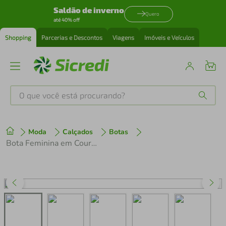
Saldão de inverno
Quero
até 40% off
Shopping
Parcerias e Descontos
Viagens
Imóveis e Veículos
O que você está procurando?
Produtos mais buscados
Moda
Calçados
Botas
tenis
1
º
Bota Feminina em Couro Zariff 524b9609 Marrom Escuro
cafeteira
2
º
perfume
3
º