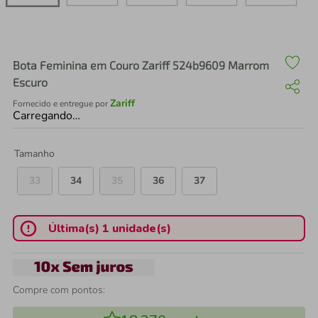
air fryer
4
º
iphone
5
º
Bota Feminina em Couro Zariff 524b9609 Marrom
Escuro
Zariff
Fornecido e entregue por
Carregando…
Tamanho
33
34
35
36
37
Última(s) 1 unidade(s)
Compre com pontos: