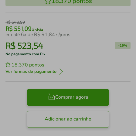
18.370
pontos
R$
649
,
99
R$
551
,
09
à vista
em até
6
x de
R$
91
,
84
s/juros
R$
523
,
54
-
19%
No pagamento com Pix
18.370
pontos
Ver formas de pagamento
Comprar agora
Adicionar ao carrinho