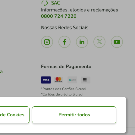
SAC
Informações, elogios e reclamações
0800 724 7220
Nossas Redes Sociais
Formas de Pagamento
ia
*Pontos dos Cartões Sicredi
*Cartões de crédito Sicredi
*Boleto exclusivo para associados PJ
*É vedada a cobrança de preço superior, valor ou
encargo adicional para pagamentos por meio de
 de Cookies
Permitir todos
Pix à vista.