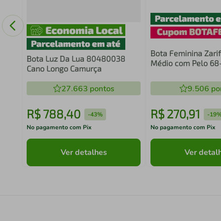
Bota Feminina Zari
Bota Luz Da Lua 80480038
Médio com Pelo 68
Cano Longo Camurça
Areia
27.663
pontos
9.506
po
R$
788
,
40
R$
270
,
91
-
43%
-
19
No pagamento com Pix
No pagamento com Pix
Ver detalhes
Ver detal