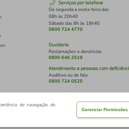
Serviços por telefone
De segunda a sexta-feira das
08h às 20h40
s
Sábado das 8h às 18h40
0800 724 4770
a
Ouvidoria
dade
Reclamações e denúncias
0800 646 2519
Atendimento a pessoas com deficiênc
Auditivo ou de fala
s
0800 724 0525
periência de navegação de
Gerenciar Permissões