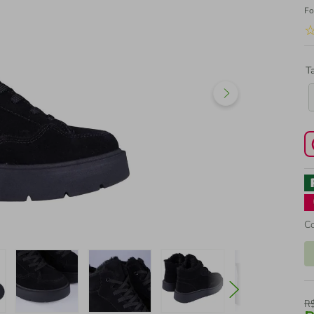
Fo
T
C
R