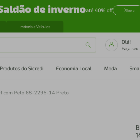
Saldão de inverno
até 40% off
Quero
Imóveis e Veículos
Olá!
Faça seu
Produtos do Sicredi
Economia Local
Moda
Sma
iff com Pelo 68-2296-14 Preto
B
1