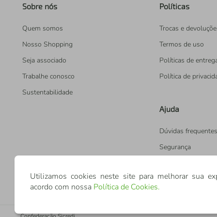
Sobre nós
Políticas
Quem somos
Trocas e devoluçõe
Nosso Shopping
Termos de uso
Seja associado
Políticas de entreg
Trabalhe conosco
Política de privaci
Sustentabilidade
Ajuda
Dúvidas frequente
Segurança
Utilizamos cookies neste site para melhorar sua ex
acordo com nossa
Política de Cookies
.
Confederação Sicredi