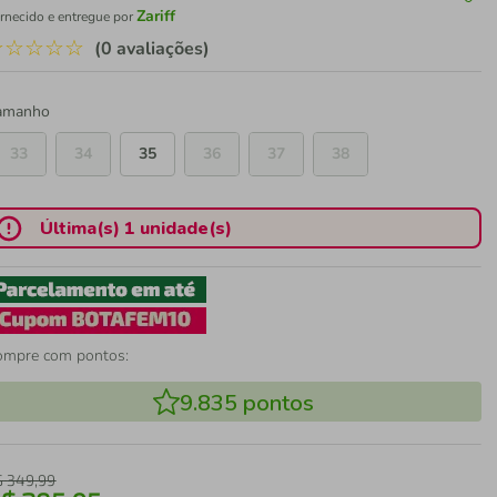
Zariff
rnecido e entregue por
☆
☆
☆
☆
☆
(0 avaliações)
amanho
33
34
35
36
37
38
Última(s) 1 unidade(s)
ompre com pontos:
9.835
pontos
$
349
,
99