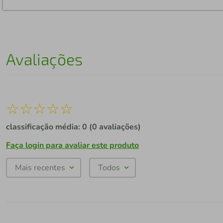
Avaliações
☆
☆
☆
☆
☆
classificação média: 0
(0 avaliações)
Faça login para avaliar este produto
Mais recentes
Todos