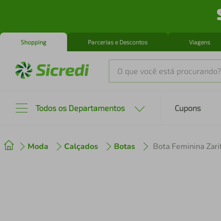
Shopping
Parcerias e Descontos
Viagens
O que você está procurando?
Produtos mais buscados
Todos os Departamentos
Cupons
tenis
1
º
Moda
Calçados
Botas
Bota Feminina Zar
cafeteira
2
º
perfume
3
º
air fryer
4
º