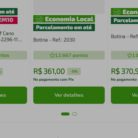
ff Cano
Botina - Ref
-2296-11
Botina - Ref.: 2030
ntos
12.667
pontos
13
R$
361
,
00
R$
370
,
%
-
5%
No pagamento com Pix
No pagamento 
hes
Ver detalhes
Ve