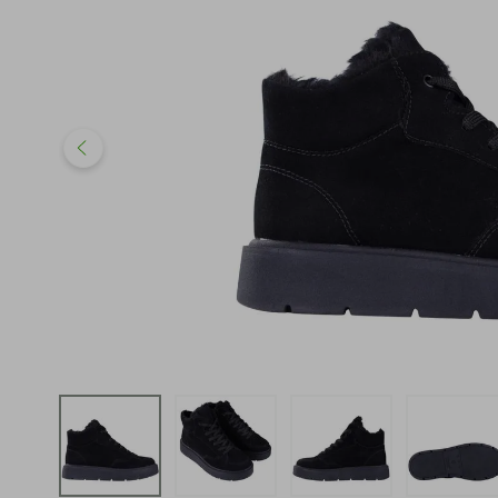
iphone
5
º