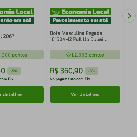
Bota
Macb
Bota Masculina Pegada
.: 2067
181504-12 Pull Up Dubai
Pinhao/Brown
.000
pontos
12.663
pontos
50
R$
360
,
90
R$
-
5%
-
5%
com Pix
No pagamento com Pix
No pa
r detalhes
Ver detalhes