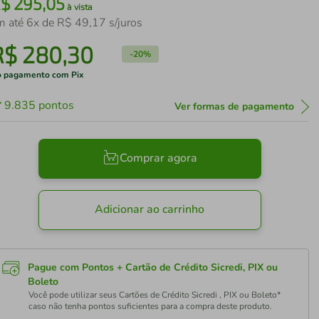
R$
295
,
05
à vista
m até
6
x de
R$
49
,
17
s/juros
R$
280
,
30
-
20%
 pagamento com Pix
9.835
pontos
Ver formas de pagamento
Comprar agora
Adicionar ao carrinho
Pague com Pontos + Cartão de Crédito Sicredi, PIX ou
Boleto
Você pode utilizar seus Cartões de Crédito Sicredi , PIX ou Boleto*
caso não tenha pontos suficientes para a compra deste produto.