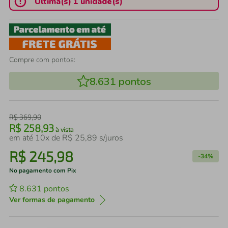
Última(s) 1 unidade(s)
Compre com pontos:
8.631
pontos
R$
369
,
90
R$
258
,
93
à vista
em até
10
x de
R$
25
,
89
s/juros
R$
245
,
98
-
34%
No pagamento com Pix
8.631
pontos
Ver formas de pagamento