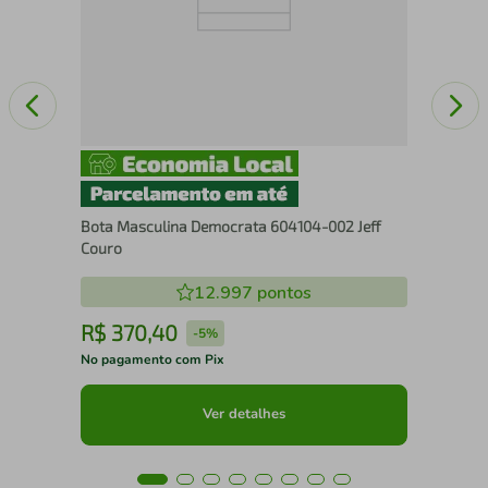
Bota Masculina Democrata 604104-002 Jeff
Couro
12.997
pontos
R$
370
,
40
R
-
5%
No pagamento com Pix
No 
Ver detalhes