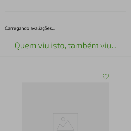
Carregando avaliações…
Quem viu isto, também viu...
Cafe
Bot