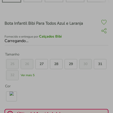
air fryer
4
º
iphone
5
º
Bota Infantil Bibi Para Todos Azul e Laranja
Calçados Bibi
Fornecido e entregue por
Carregando…
Tamanho
25
26
27
28
29
30
31
32
Ver mais 5
Cor