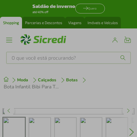
Saldão de inverno
Quero
até 40% off
Shopping
Parcerias e Descontos
Viagens
Imóveis e Veículos
O que você está procurando?
Produtos mais buscados
Moda
Calçados
Botas
tenis
1
º
Bota Infantil Bibi Para Todos Azul e Laranja
cafeteira
2
º
perfume
3
º