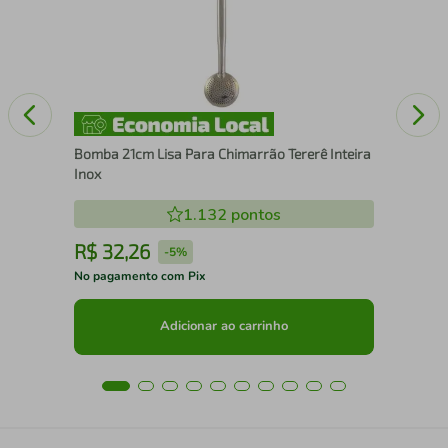
Móv
Bomba 21cm Lisa Para Chimarrão Tererê Inteira
Inox
1.132
pontos
R$
32
,
26
R
-
5%
No pagamento com Pix
No 
Adicionar ao carrinho