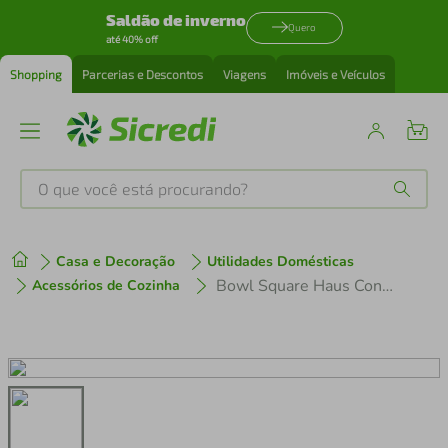
Saldão de inverno
Quero
até 40% off
Shopping
Parcerias e Descontos
Viagens
Imóveis e Veículos
O que você está procurando?
Produtos mais buscados
Casa e Decoração
Utilidades Domésticas
tenis
1
º
Bowl Square Haus Concept Melamina – 100 ml
Acessórios de Cozinha
cafeteira
2
º
perfume
3
º