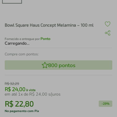
air fryer
4
º
iphone
5
º
Bowl Square Haus Concept Melamina – 100 ml
Ponto
Fornecido e entregue por
Carregando…
Compre com pontos:
800
pontos
R$
32
,
29
R$
24
,
00
à vista
em até
1
x de
R$
24
,
00
s/juros
R$
22
,
80
-
29%
No pagamento com Pix