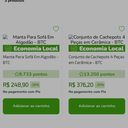
air fryer
4
º
3
produtos
iphone
5
º
Manta Para Sofá Em Algodão -
Conjunto de Cachepots 4 Peças
BTC
em Cerâmica - BTC
8.733
pontos
13.200
pontos
R$
248
,
90
R$
376
,
20
-
29%
-
29%
No pagamento com Pix
No pagamento com Pix
Adicionar ao carrinho
Adicionar ao carrinho