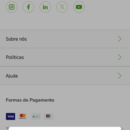
Sobre nós
+
Políticas
+
Ajuda
+
Formas de Pagamento
*Pontos dos Cartões Sicredi