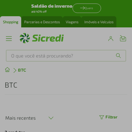
Saldão de inverno
Quero
até 40% off
Shopping
Parcerias e Descontos
Viagens
Imóveis e Veículos
O que você está procurando?
Produtos mais buscados
BTC
tenis
1
º
BTC
cafeteira
2
º
perfume
3
º
Filtrar
Mais recentes