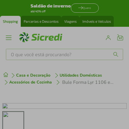
Saldão de inverno
Quero
até 40% off
Shopping
Parcerias e Descontos
Viagens
Imóveis e Veículos
O que você está procurando?
Produtos mais buscados
Casa e Decoração
Utilidades Domésticas
tenis
1
º
Bule Forma Lyr 1106 em Aço Inox - 550 ml
Acessórios de Cozinha
cafeteira
2
º
perfume
3
º