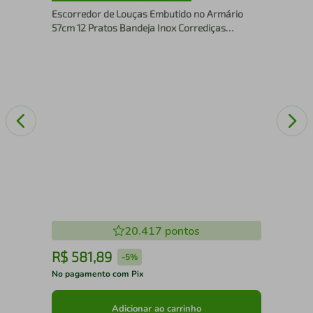
26c
Escorredor de Louças Embutido no Armário
57cm 12 Pratos Bandeja Inox Corrediças
Deslizante
20.417
pontos
R$
581
,
89
R
-
5%
No pagamento com Pix
No 
Adicionar ao carrinho