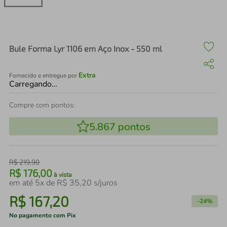
air fryer
4
º
iphone
5
º
Bule Forma Lyr 1106 em Aço Inox - 550 ml
Extra
Fornecido e entregue por
Carregando…
Compre com pontos:
5.867
pontos
R$
219
,
90
R$
176
,
00
à vista
em até
5
x de
R$
35
,
20
s/juros
R$
167
,
20
-
24%
No pagamento com Pix