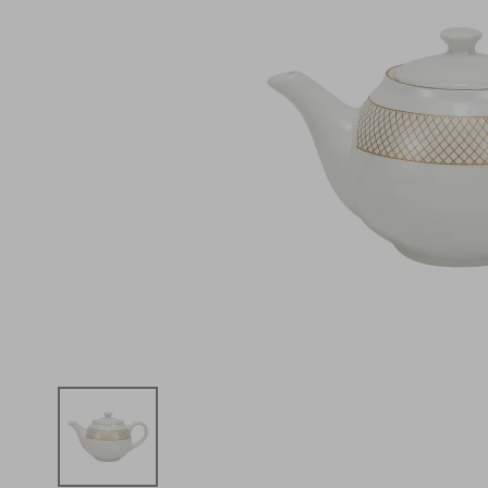
iphone
5
º