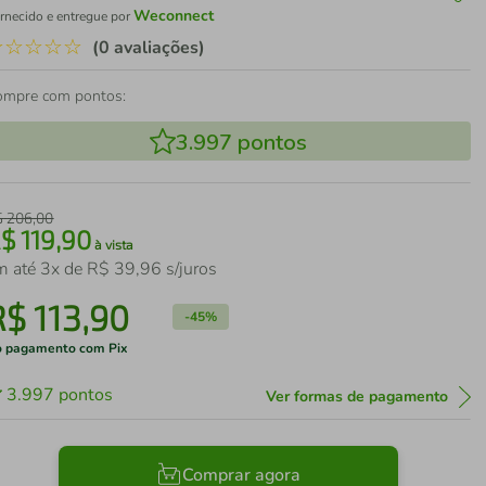
Weconnect
rnecido e entregue por
☆
☆
☆
☆
☆
(0 avaliações)
ompre com pontos:
3.997
pontos
$
206
,
00
R$
119
,
90
à vista
m até
3
x de
R$
39
,
96
s/juros
R$
113
,
90
-
45%
 pagamento com Pix
3.997
pontos
Ver formas de pagamento
Comprar agora