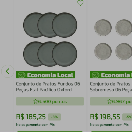
Conjunto de Pratos Fundos 06
Conjunto de Pratos
Peças Flat Pacífico Oxford
Sobremesa 06 Peça
Pistache Porto Bras
6.500
pontos
6.967
po
R$
185
,
25
R$
198
,
55
-
5%
-
5
No pagamento com Pix
No pagamento com Pix