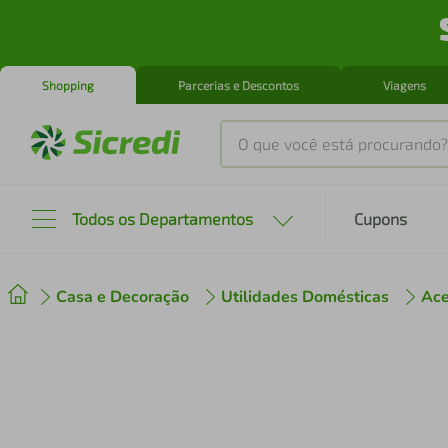
Shopping
Parcerias e Descontos
Viagens
O que você está procurando?
Produtos mais buscados
Todos os Departamentos
Cupons
tenis
1
º
Casa e Decoração
Utilidades Domésticas
Ace
cafeteira
2
º
perfume
3
º
air fryer
4
º