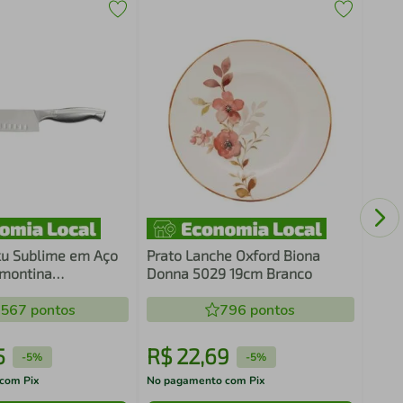
Kit 
Trav
Sala
ku Sublime em Aço
Prato Lanche Oxford Biona
amontina
Donna 5029 19cm Branco
.567
pontos
796
pontos
5
R$
22
,
69
R$
-
5%
-
5%
com Pix
No pagamento com Pix
No pa