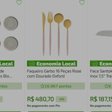
 de
Faqueiro Garbo 16 Peças Rose
Faca Santo
s Bio
com Dourado Oxford
Inox 7,5" Tr
il
24068/108
ntos
16.867
pontos
6
R$
480
,
70
R$
187
,
1
%
-
5%
No pagamento com Pix
No pagamento 