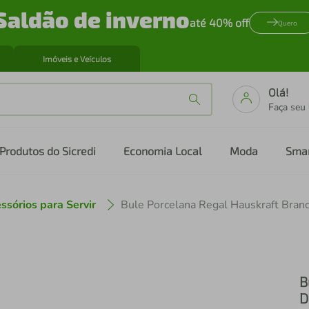
Saldão de inverno
até 40% off
Quero
Imóveis e Veículos
Olá!
Faça seu
Produtos do Sicredi
Economia Local
Moda
Sma
ssórios para Servir
B
D