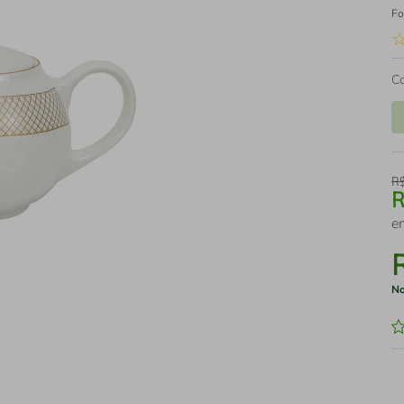
Fo
C
R
e
No