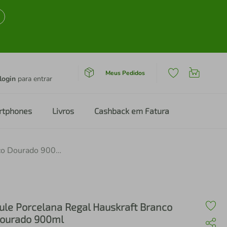
Meus Pedidos
login
para entrar
rtphones
Livros
Cashback em Fatura
Bule Porcelana Regal Hauskraft Branco Dourado 900ml
ule Porcelana Regal Hauskraft Branco
ourado 900ml