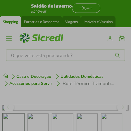
Saldão de inverno
Quero
até 40% off
Shopping
Parcerias e Descontos
Viagens
Imóveis e Veículos
O que você está procurando?
Produtos mais buscados
Casa e Decoração
Utilidades Domésticas
tenis
1
º
Bule Térmico Tramontina Exata Vermelho em Aço Inox 1 L
Acessórios para Servir
cafeteira
2
º
perfume
3
º