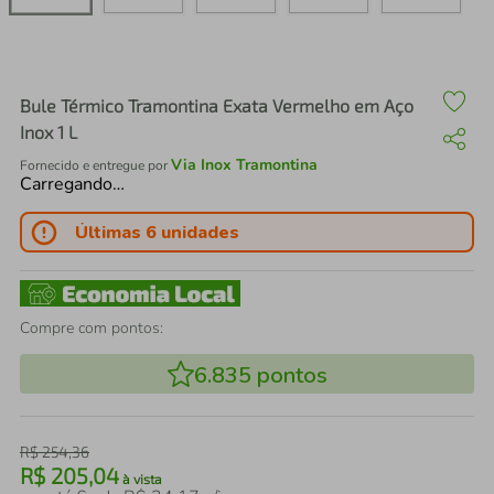
air fryer
4
º
iphone
5
º
Bule Térmico Tramontina Exata Vermelho em Aço
Inox 1 L
Via Inox Tramontina
Fornecido e entregue por
Carregando…
Últimas 6 unidades
Compre com pontos:
6.835
pontos
R$
254
,
36
R$
205
,
04
à vista