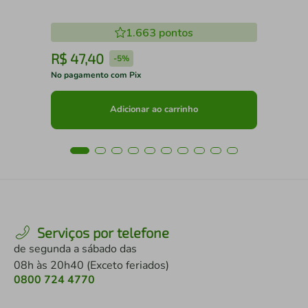
1.663
pontos
R$
47
,
40
R
-
5%
No pagamento com Pix
No 
Adicionar ao carrinho
Serviços por telefone
de segunda a sábado das
08h às 20h40 (Exceto feriados)
0800 724 4770