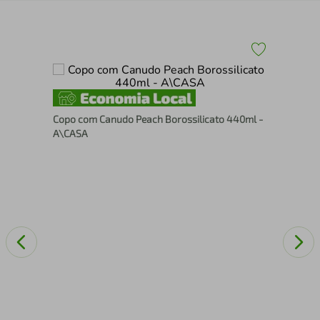
Cop
Copo com Canudo Peach Borossilicato 440ml -
A\CASA