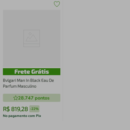
Bvlgari Man In Black Eau De
Parfum Masculino
28.747
pontos
R$
819
,
28
-
22%
No pagamento com Pix