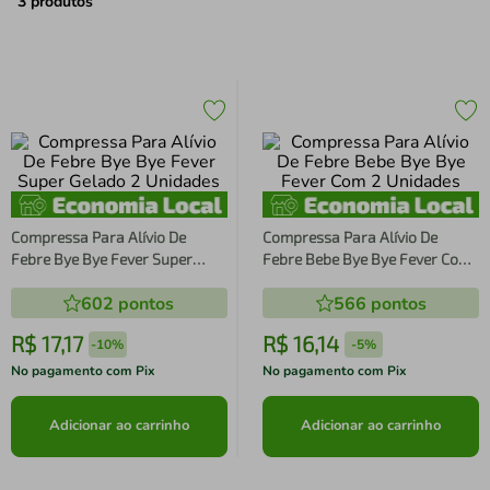
air fryer
4
º
3
produtos
iphone
5
º
Compressa Para Alívio De
Compressa Para Alívio De
Febre Bye Bye Fever Super
Febre Bebe Bye Bye Fever Com
Gelado 2 Unidades
2 Unidades
602
pontos
566
pontos
R$
17
,
17
R$
16
,
14
-
10%
-
5%
No pagamento com Pix
No pagamento com Pix
Adicionar ao carrinho
Adicionar ao carrinho