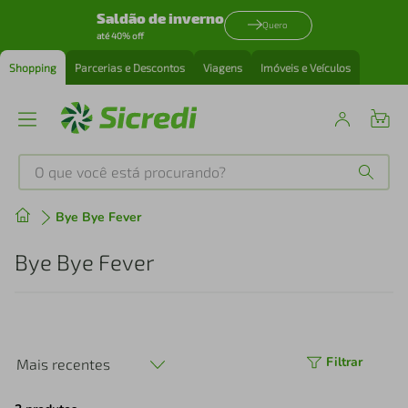
Saldão de inverno
Quero
até 40% off
Shopping
Parcerias e Descontos
Viagens
Imóveis e Veículos
O que você está procurando?
Produtos mais buscados
Bye Bye Fever
tenis
1
º
Bye Bye Fever
cafeteira
2
º
perfume
3
º
Filtrar
Mais recentes