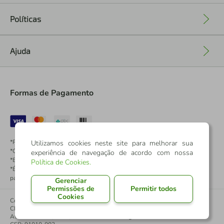
Políticas
+
Ajuda
+
Formas de Pagamento
*Pontos dos Cartões Sicredi
Utilizamos cookies neste site para melhorar sua
*Cartões Sicredi
experiência de navegação de acordo com nossa
*Boleto exclusivo para associados PJ
Política de Cookies
.
*É vedada a cobrança de preço superior, valor ou encargo adicional para
pagamentos por meio de Pix à vista.
Gerenciar
Permissões de
Permitir todos
Cookies
Confederação Sicredi
CNPJ: 03.795.072/0001-60
Av. Assis Brasil, 3940, J. Lindóia - Porto Alegre